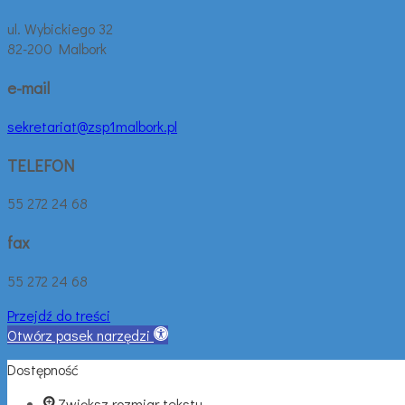
ul. Wybickiego 32
82-200 Malbork
e-mail
sekretariat@zsp1malbork.pl
TELEFON
55 272 24 68
fax
55 272 24 68
Przejdź do treści
Otwórz pasek narzędzi
Dostępność
Zwiększ rozmiar tekstu