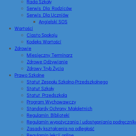
Rada Szkoły
Serwis Dla Rodziców
Serwis Dla Uczniów
Angielski SOS
Wartości
Ciasto Spokoju
Kodeks Wartości
Zdrowie
Miesięczny Terminarz
Zdrowe Odżywianie
Zdrowy Tryb Życia
Prawo Szkolne
Statut Zespołu Szkolno-Przedszkolnego
Statut Szkoły
Statut Przedszkola
Program Wychowawczy
Standardy Ochrony Małoletnich
Regulamin Biblioteki
Regulamin wypożyczania i udostępniania podręczni
Zasady kształcenia na odległość
Regulamin lekcji online