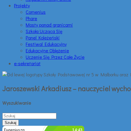
Projekty
Comenius
Phare
Mosty ponad granicami
Szkoła Ucząca Się
Panel Koleżeński
Festiwal Edukacyjny
Edukacyjne Oblężenie
Uczenie Się Przez Całe Życie
e-sekretariat
Jaroszewski Arkadiusz – nauczyciel wych
Wyszukiwanie