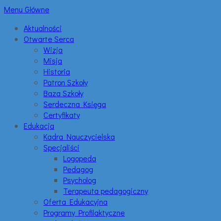
Menu Główne
Aktualności
Otwarte Serca
Wizja
Misja
Historia
Patron Szkoły
Baza Szkoły
Serdeczna Księga
Certyfikaty
Edukacja
Kadra Nauczycielska
Specjaliści
Logopeda
Pedagog
Psycholog
Terapeuta pedagogiczny
Oferta Edukacyjna
Programy Profilaktyczne