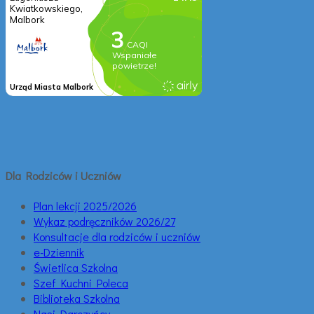
Dla Rodziców i Uczniów
Plan lekcji 2025/2026
Wykaz podręczników 2026/27
Konsultacje dla rodziców i uczniów
e-Dziennik
Świetlica Szkolna
Szef Kuchni Poleca
Biblioteka Szkolna
Nasi Darczyńcy