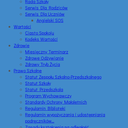
Rada Szkoły
Serwis Dla Rodziców
Serwis Dla Uczniów
Angielski SOS
Wartości
Ciasto Spokoju
Kodeks Wartości
Zdrowie
Miesięczny Terminarz
Zdrowe Odżywianie
Zdrowy Tryb Życia
Prawo Szkolne
Statut Zespołu Szkolno-Przedszkolnego
Statut Szkoły
Statut Przedszkola
Program Wychowawczy
Standardy Ochrony Małoletnich
Regulamin Biblioteki
Regulamin wypożyczania i udostępniania
podręczników…
Zasady kształcenia na odległość