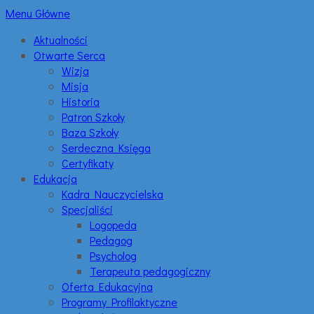
Menu Główne
Aktualności
Otwarte Serca
Wizja
Misja
Historia
Patron Szkoły
Baza Szkoły
Serdeczna Księga
Certyfikaty
Edukacja
Kadra Nauczycielska
Specjaliści
Logopeda
Pedagog
Psycholog
Terapeuta pedagogiczny
Oferta Edukacyjna
Programy Profilaktyczne