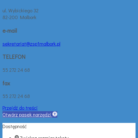
ul. Wybickiego 32
82-200 Malbork
e-mail
sekretariat@zsp1malbork.pl
TELEFON
55 272 24 68
fax
55 272 24 68
Przejdź do treści
Otwórz pasek narzędzi
Dostępność
Zwiększ rozmiar tekstu