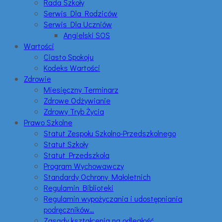
Rada Szkoły
Serwis Dla Rodziców
Serwis Dla Uczniów
Angielski SOS
Wartości
Ciasto Spokoju
Kodeks Wartości
Zdrowie
Miesięczny Terminarz
Zdrowe Odżywianie
Zdrowy Tryb Życia
Prawo Szkolne
Statut Zespołu Szkolno-Przedszkolnego
Statut Szkoły
Statut Przedszkola
Program Wychowawczy
Standardy Ochrony Małoletnich
Regulamin Biblioteki
Regulamin wypożyczania i udostępniania
podręczników…
Zasady kształcenia na odległość