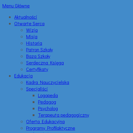
Menu Główne
Aktualności
Otwarte Serca
Wizja
Misja
Historia
Patron Szkoły
Baza Szkoły
Serdeczna Księga
Certyfikaty
Edukacja
Kadra Nauczycielska
Specjaliści
Logopeda
Pedagog
Psycholog
Terapeuta pedagogiczny
Oferta Edukacyjna
Programy Profilaktyczne