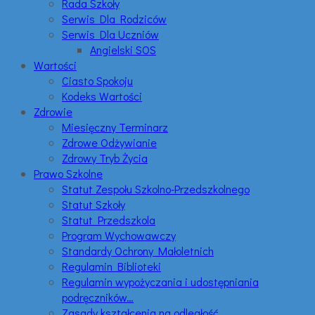
Rada Szkoły
Serwis Dla Rodziców
Serwis Dla Uczniów
Angielski SOS
Wartości
Ciasto Spokoju
Kodeks Wartości
Zdrowie
Miesięczny Terminarz
Zdrowe Odżywianie
Zdrowy Tryb Życia
Prawo Szkolne
Statut Zespołu Szkolno-Przedszkolnego
Statut Szkoły
Statut Przedszkola
Program Wychowawczy
Standardy Ochrony Małoletnich
Regulamin Biblioteki
Regulamin wypożyczania i udostępniania
podręczników…
Zasady kształcenia na odległość