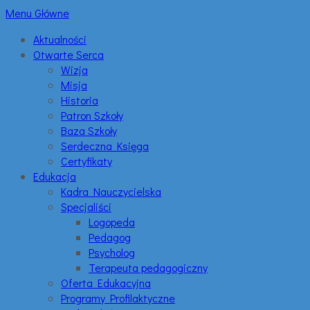
Menu Główne
Aktualności
Otwarte Serca
Wizja
Misja
Historia
Patron Szkoły
Baza Szkoły
Serdeczna Księga
Certyfikaty
Edukacja
Kadra Nauczycielska
Specjaliści
Logopeda
Pedagog
Psycholog
Terapeuta pedagogiczny
Oferta Edukacyjna
Programy Profilaktyczne