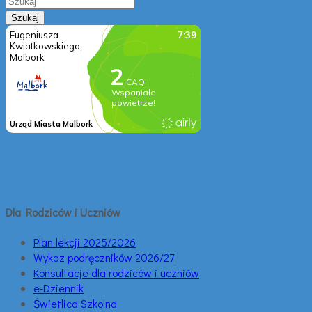
Dla Rodziców i Uczniów
Plan lekcji 2025/2026
Wykaz podręczników 2026/27
Konsultacje dla rodziców i uczniów
e-Dziennik
Świetlica Szkolna