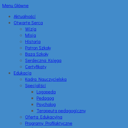
Menu Główne
Aktualności
Otwarte Serca
Wizja
Misja
Historia
Patron Szkoły
Baza Szkoły
Serdeczna Księga
Certyfikaty
Edukacja
Kadra Nauczycielska
Specjaliści
Logopeda
Pedagog
Psycholog
Terapeuta pedagogiczny
Oferta Edukacyjna
Programy Profilaktyczne