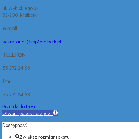
ul. Wybickiego 32
82-200 Malbork
e-mail
sekretariat@zsp1malbork.pl
TELEFON
55 272 24 68
fax
55 272 24 68
Przejdź do treści
Otwórz pasek narzędzi
Dostępność
Zwiększ rozmiar tekstu