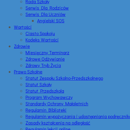
Rada Szkoły
Serwis Dla Rodziców
Serwis Dla Uczniów
Angielski SOS
Wartości
Ciasto Spokoju
Kodeks Wartości
Zdrowie
Miesięczny Terminarz
Zdrowe Odżywianie
Zdrowy Tryb Życia
Prawo Szkolne
Statut Zespołu Szkolno-Przedszkolnego
Statut Szkoły
Statut Przedszkola
Program Wychowawczy
Standardy Ochrony Małoletnich
Regulamin Biblioteki
Regulamin wypożyczania i udostępniania podręczni
Zasady kształcenia na odległość
Regulamin lekcji online