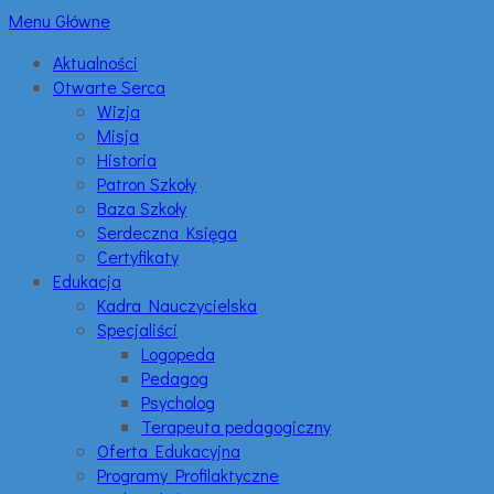
Menu Główne
Aktualności
Otwarte Serca
Wizja
Misja
Historia
Patron Szkoły
Baza Szkoły
Serdeczna Księga
Certyfikaty
Edukacja
Kadra Nauczycielska
Specjaliści
Logopeda
Pedagog
Psycholog
Terapeuta pedagogiczny
Oferta Edukacyjna
Programy Profilaktyczne