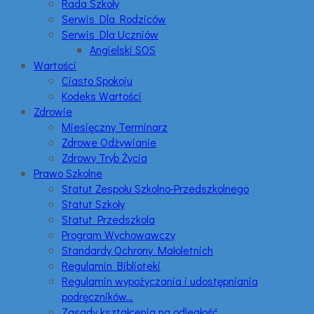
Rada Szkoły
Serwis Dla Rodziców
Serwis Dla Uczniów
Angielski SOS
Wartości
Ciasto Spokoju
Kodeks Wartości
Zdrowie
Miesięczny Terminarz
Zdrowe Odżywianie
Zdrowy Tryb Życia
Prawo Szkolne
Statut Zespołu Szkolno-Przedszkolnego
Statut Szkoły
Statut Przedszkola
Program Wychowawczy
Standardy Ochrony Małoletnich
Regulamin Biblioteki
Regulamin wypożyczania i udostępniania
podręczników…
Zasady kształcenia na odległość