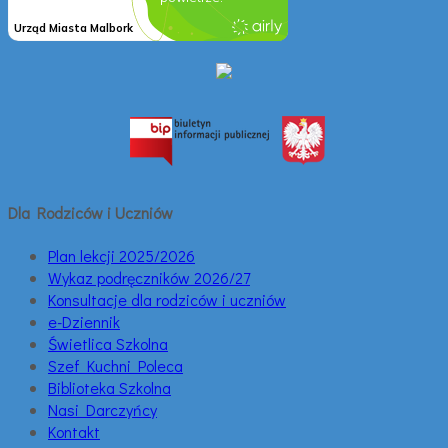
Dla Rodziców i Uczniów
Plan lekcji 2025/2026
Wykaz podręczników 2026/27
Konsultacje dla rodziców i uczniów
e-Dziennik
Świetlica Szkolna
Szef Kuchni Poleca
Biblioteka Szkolna
Nasi Darczyńcy
Kontakt