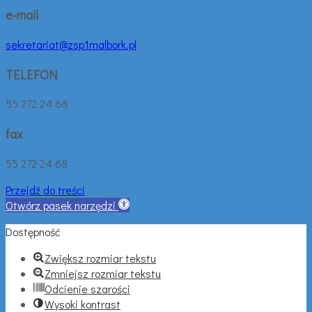
e-mail
sekretariat@zsp1malbork.pl
TELEFON
55 272 24 68
fax
55 272 24 68
Przejdź do treści
Otwórz pasek narzędzi
Dostępność
Zwiększ rozmiar tekstu
Zmniejsz rozmiar tekstu
Odcienie szarości
Wysoki kontrast