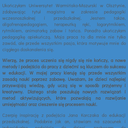
Ukończyłam Uniwersytet Warmińsko-Mazurski w Olsztynie,
zdobywając tytuł magistra w zakresie pedagogiki
wczesnoszkolnej i przedszkolnej. Jestem także,
oligofrenopedagogiem, terapeutką ręki, logorytmikiem,
rytmikiem, animatorką zabaw i tańca. Ponadto ukończyłam
pedagogikę opiekuńczą. Moja praca to dla mnie nie tylko
zawód, ale przede wszystkim pasja, która motywuje mnie do
ciągłego doskonalenia się.
Wierzę, że proces uczenia się nigdy się nie kończy, a nowe
metody i podejścia do pracy z dziećmi są kluczem do sukcesu
w edukacji. W mojej pracy kieruję się przede wszystkim
zasadą nauki poprzez zabawę. Uważam, że dzieci najlepiej
przyswajają wiedzę, gdy uczą się w sposób przyjemny i
kreatywny. Dlatego stale poszukuję nowych rozwiązań i
metod aktywizujących, które pozwalają na rozwijanie
umiejętności oraz cieszenie się procesem nauki.
Czerpię inspirację z podejścia Jana Korczaka do edukacji
przedszkolnej. Podobnie jak on, stawiam na szacunek i
indywidualne podejście do dzieci, zachęcam do