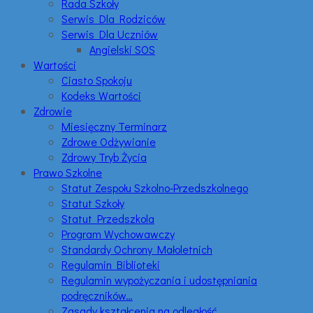
Rada Szkoły
Serwis Dla Rodziców
Serwis Dla Uczniów
Angielski SOS
Wartości
Ciasto Spokoju
Kodeks Wartości
Zdrowie
Miesięczny Terminarz
Zdrowe Odżywianie
Zdrowy Tryb Życia
Prawo Szkolne
Statut Zespołu Szkolno-Przedszkolnego
Statut Szkoły
Statut Przedszkola
Program Wychowawczy
Standardy Ochrony Małoletnich
Regulamin Biblioteki
Regulamin wypożyczania i udostępniania
podręczników…
Zasady kształcenia na odległość