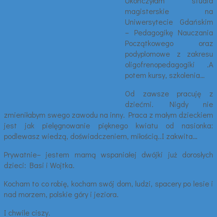
Ukończyłam studia
magisterskie na
Uniwersytecie Gdańskim
– Pedagogikę Nauczania
Początkowego oraz
podyplomowe z zakresu
oligofrenopedagogiki .A
potem kursy, szkolenia…
Od zawsze pracuję z
dziećmi. Nigdy nie
zmieniłabym swego zawodu na inny. Praca z małym dzieckiem
jest jak pielęgnowanie pięknego kwiatu od nasionka:
podlewasz wiedzą, doświadczeniem, miłością..I zakwita…
Prywatnie– jestem mamą wspaniałej dwójki już dorosłych
dzieci: Basi i Wojtka.
Kocham to co robię, kocham swój dom, ludzi, spacery po lesie i
nad morzem, polskie góry i jeziora.
I chwile ciszy.