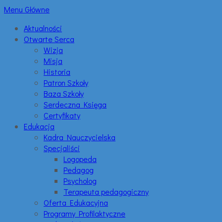
Menu Główne
Aktualności
Otwarte Serca
Wizja
Misja
Historia
Patron Szkoły
Baza Szkoły
Serdeczna Księga
Certyfikaty
Edukacja
Kadra Nauczycielska
Specjaliści
Logopeda
Pedagog
Psycholog
Terapeuta pedagogiczny
Oferta Edukacyjna
Programy Profilaktyczne