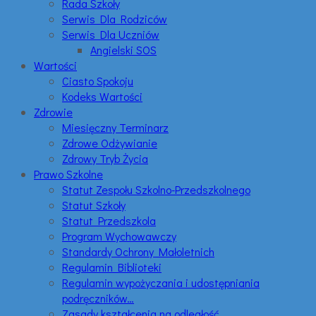
Rada Szkoły
Serwis Dla Rodziców
Serwis Dla Uczniów
Angielski SOS
Wartości
Ciasto Spokoju
Kodeks Wartości
Zdrowie
Miesięczny Terminarz
Zdrowe Odżywianie
Zdrowy Tryb Życia
Prawo Szkolne
Statut Zespołu Szkolno-Przedszkolnego
Statut Szkoły
Statut Przedszkola
Program Wychowawczy
Standardy Ochrony Małoletnich
Regulamin Biblioteki
Regulamin wypożyczania i udostępniania
podręczników…
Zasady kształcenia na odległość