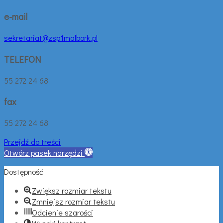
e-mail
sekretariat@zsp1malbork.pl
TELEFON
55 272 24 68
fax
55 272 24 68
Przejdź do treści
Otwórz pasek narzędzi
Dostępność
Zwiększ rozmiar tekstu
Zmniejsz rozmiar tekstu
Odcienie szarości