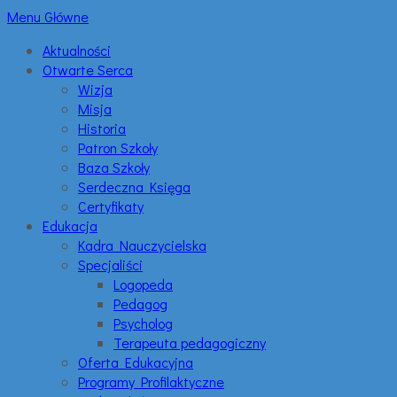
Menu Główne
Aktualności
Otwarte Serca
Wizja
Misja
Historia
Patron Szkoły
Baza Szkoły
Serdeczna Księga
Certyfikaty
Edukacja
Kadra Nauczycielska
Specjaliści
Logopeda
Pedagog
Psycholog
Terapeuta pedagogiczny
Oferta Edukacyjna
Programy Profilaktyczne