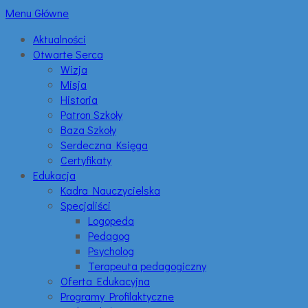
Menu Główne
Aktualności
Otwarte Serca
Wizja
Misja
Historia
Patron Szkoły
Baza Szkoły
Serdeczna Księga
Certyfikaty
Edukacja
Kadra Nauczycielska
Specjaliści
Logopeda
Pedagog
Psycholog
Terapeuta pedagogiczny
Oferta Edukacyjna
Programy Profilaktyczne