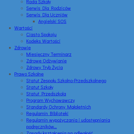
Rada Szkoły
Serwis Dla Rodziców
Serwis Dla Uczniów
Angielski SOS
Wartości
Ciasto Spokoju
Kodeks Wartości
Zdrowie
Miesięczny Terminarz
Zdrowe Odżywianie
Zdrowy Tryb Życia
Prawo Szkolne
Statut Zespołu Szkolno-Przedszkolnego
Statut Szkoły
Statut Przedszkola
Program Wychowawczy
Standardy Ochrony Małoletnich
Regulamin Biblioteki
Regulamin wypożyczania i udostępniania
podręczników…
Zasady kształcenia na odległość