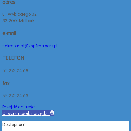
adres
ul. Wybickiego 32
82-200 Malbork
e-mail
sekretariat@zsp1malbork.pl
TELEFON
55 272 24 68
fax
55 272 24 68
Przejdź do treści
Otwórz pasek narzędzi
Dostępność