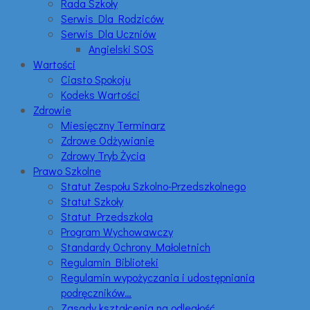
Rada Szkoły
Serwis Dla Rodziców
Serwis Dla Uczniów
Angielski SOS
Wartości
Ciasto Spokoju
Kodeks Wartości
Zdrowie
Miesięczny Terminarz
Zdrowe Odżywianie
Zdrowy Tryb Życia
Prawo Szkolne
Statut Zespołu Szkolno-Przedszkolnego
Statut Szkoły
Statut Przedszkola
Program Wychowawczy
Standardy Ochrony Małoletnich
Regulamin Biblioteki
Regulamin wypożyczania i udostępniania
podręczników…
Zasady kształcenia na odległość