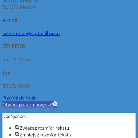
82-200 Malbork
e-mail
sekretariat@zsp1malbork.pl
TELEFON
55 272 24 68
fax
55 272 24 68
Przejdź do treści
Otwórz pasek narzędzi
Dostępność
Zwiększ rozmiar tekstu
Zmniejsz rozmiar tekstu