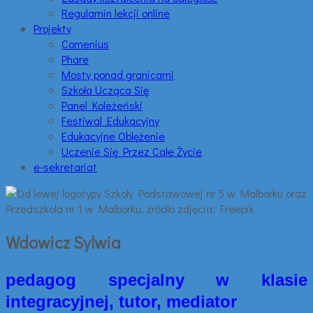
Regulamin lekcji online
Projekty
Comenius
Phare
Mosty ponad granicami
Szkoła Ucząca Się
Panel Koleżeński
Festiwal Edukacyjny
Edukacyjne Oblężenie
Uczenie Się Przez Całe Życie
e-sekretariat
Wdowicz Sylwia
pedagog specjalny w klasie
integracyjnej, tutor, mediator