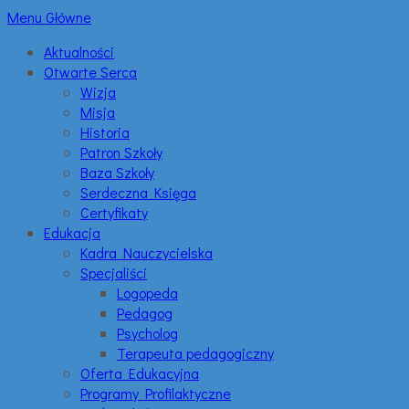
Menu Główne
Aktualności
Otwarte Serca
Wizja
Misja
Historia
Patron Szkoły
Baza Szkoły
Serdeczna Księga
Certyfikaty
Edukacja
Kadra Nauczycielska
Specjaliści
Logopeda
Pedagog
Psycholog
Terapeuta pedagogiczny
Oferta Edukacyjna
Programy Profilaktyczne