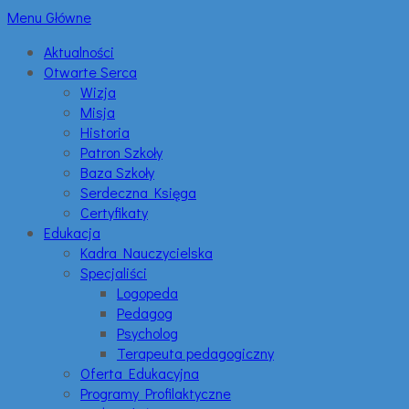
Menu Główne
Aktualności
Otwarte Serca
Wizja
Misja
Historia
Patron Szkoły
Baza Szkoły
Serdeczna Księga
Certyfikaty
Edukacja
Kadra Nauczycielska
Specjaliści
Logopeda
Pedagog
Psycholog
Terapeuta pedagogiczny
Oferta Edukacyjna
Programy Profilaktyczne