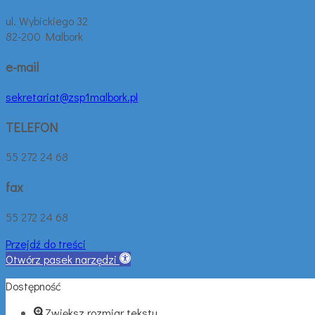
ul. Wybickiego 32
82-200 Malbork
e-mail
sekretariat@zsp1malbork.pl
TELEFON
55 272 24 68
fax
55 272 24 68
Przejdź do treści
Otwórz pasek narzędzi
Dostępność
Zwiększ rozmiar tekstu