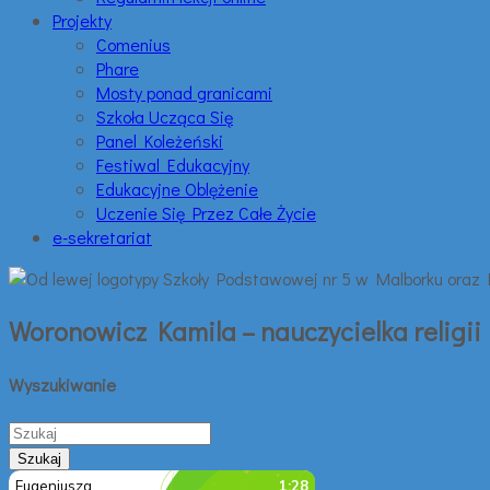
Projekty
Comenius
Phare
Mosty ponad granicami
Szkoła Ucząca Się
Panel Koleżeński
Festiwal Edukacyjny
Edukacyjne Oblężenie
Uczenie Się Przez Całe Życie
e-sekretariat
Woronowicz Kamila – nauczycielka religii
Wyszukiwanie