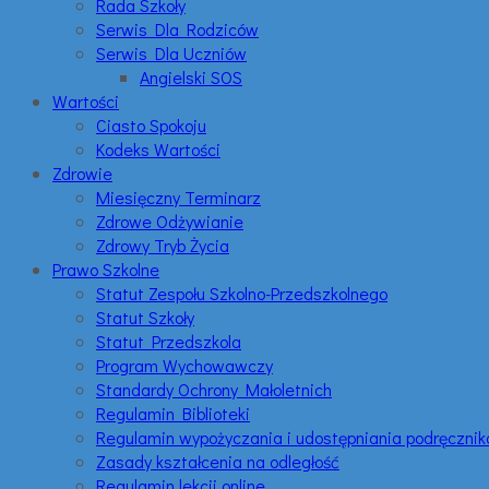
Rada Szkoły
Serwis Dla Rodziców
Serwis Dla Uczniów
Angielski SOS
Wartości
Ciasto Spokoju
Kodeks Wartości
Zdrowie
Miesięczny Terminarz
Zdrowe Odżywianie
Zdrowy Tryb Życia
Prawo Szkolne
Statut Zespołu Szkolno-Przedszkolnego
Statut Szkoły
Statut Przedszkola
Program Wychowawczy
Standardy Ochrony Małoletnich
Regulamin Biblioteki
Regulamin wypożyczania i udostępniania podręczni
Zasady kształcenia na odległość
Regulamin lekcji online