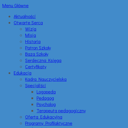
Menu Główne
Aktualności
Otwarte Serca
Wizja
Misja
Historia
Patron Szkoły
Baza Szkoły
Serdeczna Księga
Certyfikaty
Edukacja
Kadra Nauczycielska
Specjaliści
Logopeda
Pedagog
Psycholog
Terapeuta pedagogiczny
Oferta Edukacyjna
Programy Profilaktyczne