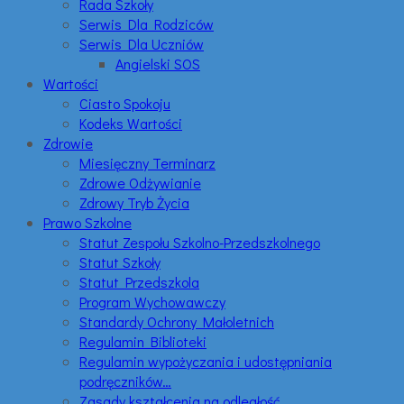
Rada Szkoły
Serwis Dla Rodziców
Serwis Dla Uczniów
Angielski SOS
Wartości
Ciasto Spokoju
Kodeks Wartości
Zdrowie
Miesięczny Terminarz
Zdrowe Odżywianie
Zdrowy Tryb Życia
Prawo Szkolne
Statut Zespołu Szkolno-Przedszkolnego
Statut Szkoły
Statut Przedszkola
Program Wychowawczy
Standardy Ochrony Małoletnich
Regulamin Biblioteki
Regulamin wypożyczania i udostępniania
podręczników…
Zasady kształcenia na odległość