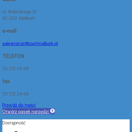
ul. Wybickiego 32
82-200 Malbork
e-mail
sekretariat@zsp1malbork.pl
TELEFON
55 272 24 68
fax
55 272 24 68
Przejdź do treści
Otwórz pasek narzędzi
Dostępność