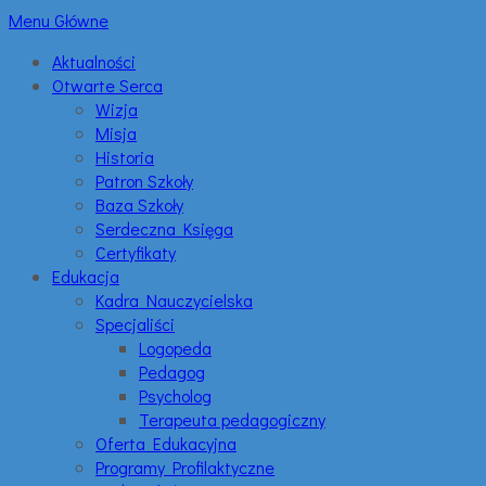
Menu Główne
Aktualności
Otwarte Serca
Wizja
Misja
Historia
Patron Szkoły
Baza Szkoły
Serdeczna Księga
Certyfikaty
Edukacja
Kadra Nauczycielska
Specjaliści
Logopeda
Pedagog
Psycholog
Terapeuta pedagogiczny
Oferta Edukacyjna
Programy Profilaktyczne