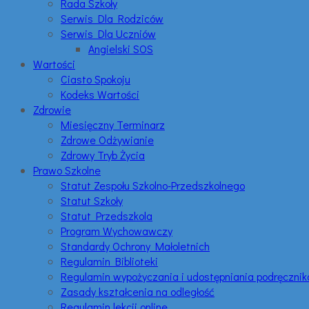
Rada Szkoły
Serwis Dla Rodziców
Serwis Dla Uczniów
Angielski SOS
Wartości
Ciasto Spokoju
Kodeks Wartości
Zdrowie
Miesięczny Terminarz
Zdrowe Odżywianie
Zdrowy Tryb Życia
Prawo Szkolne
Statut Zespołu Szkolno-Przedszkolnego
Statut Szkoły
Statut Przedszkola
Program Wychowawczy
Standardy Ochrony Małoletnich
Regulamin Biblioteki
Regulamin wypożyczania i udostępniania podręczni
Zasady kształcenia na odległość
Regulamin lekcji online