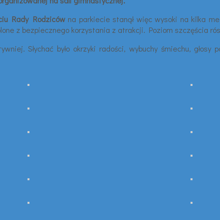
zorganizowanej na sali gimnastycznej.
ciu Rady Rodziców
na parkiecie stanął więc wysoki na kilka me
one z bezpiecznego korzystania z atrakcji. Poziom szczęścia rós
tywniej. Słychać było okrzyki radości, wybuchy śmiechu, głosy