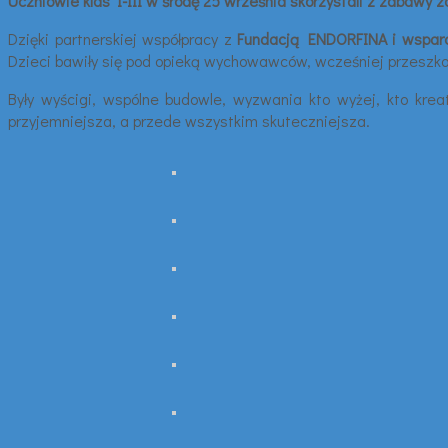
Uczniowie klas I-III w środę 25 września skorzystali z zabawy 
Dzięki partnerskiej współpracy z
Fundacją ENDORFINA i wspar
Dzieci bawiły się pod opieką wychowawców, wcześniej przeszkol
Były wyścigi, wspólne budowle, wyzwania kto wyżej, kto krea
przyjemniejsza, a przede wszystkim skuteczniejsza.