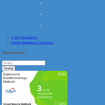
« Dni Szczęścia
Dzień Głośnego Czytania »
Wyszukiwanie