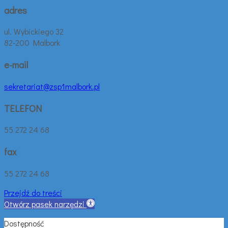
adres
ul. Wybickiego 32
82-200 Malbork
e-mail
sekretariat@zsp1malbork.pl
TELEFON
55 272 24 68
fax
55 272 24 68
Przejdź do treści
Otwórz pasek narzędzi
Dostępność