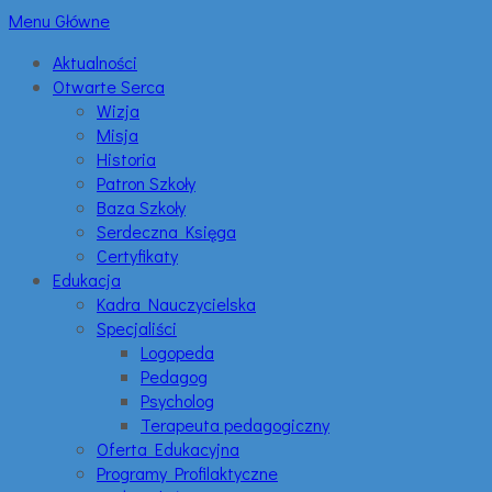
Menu Główne
Aktualności
Otwarte Serca
Wizja
Misja
Historia
Patron Szkoły
Baza Szkoły
Serdeczna Księga
Certyfikaty
Edukacja
Kadra Nauczycielska
Specjaliści
Logopeda
Pedagog
Psycholog
Terapeuta pedagogiczny
Oferta Edukacyjna
Programy Profilaktyczne