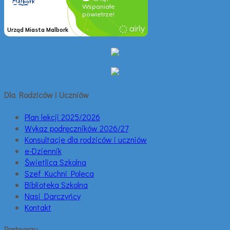
Dla Rodziców i Uczniów
Plan lekcji 2025/2026
Wykaz podręczników 2026/27
Konsultacje dla rodziców i uczniów
e-Dziennik
Świetlica Szkolna
Szef Kuchni Poleca
Biblioteka Szkolna
Nasi Darczyńcy
Kontakt
Partnerzy