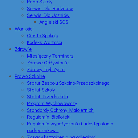
Rada Szkoły
Serwis Dla Rodziców
Serwis Dla Uczniów
Angielski SOS
Wartości
Ciasto Spokoju
Kodeks Wartości
Zdrowie
Miesięczny Terminarz
Zdrowe Odżywianie
Zdrowy Tryb Życia
Prawo Szkolne
Statut Zespołu Szkolno-Przedszkolnego
Statut Szkoły
Statut Przedszkola
Program Wychowawczy
Standardy Ochrony Małoletnich
Regulamin Biblioteki
Regulamin wypożyczania i udostępniania
podręczników…
Zasady kształcenia na odległość