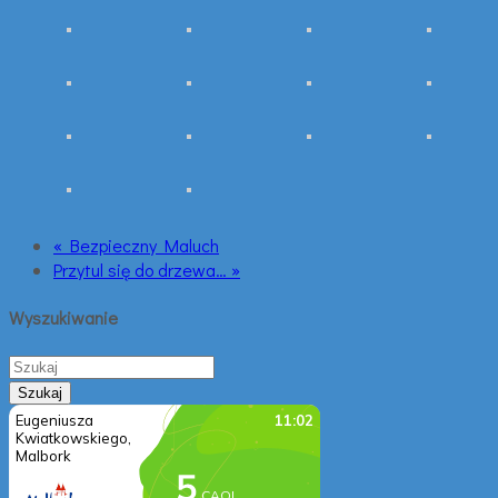
« Bezpieczny Maluch
Przytul się do drzewa… »
Wyszukiwanie