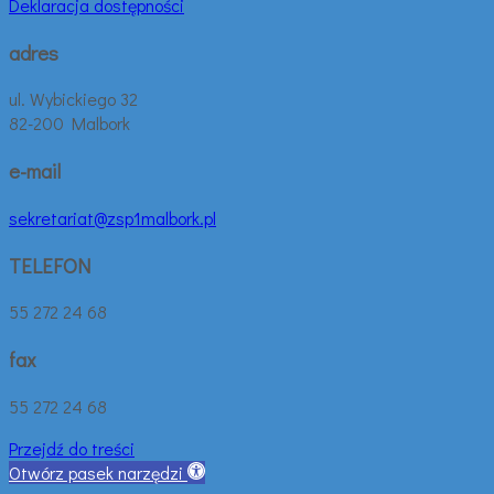
Deklaracja dostępności
adres
ul. Wybickiego 32
82-200 Malbork
e-mail
sekretariat@zsp1malbork.pl
TELEFON
55 272 24 68
fax
55 272 24 68
Przejdź do treści
Otwórz pasek narzędzi