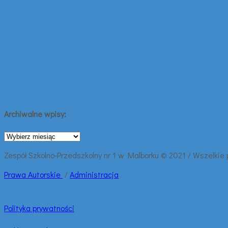
Archiwalne wpisy:
Archiwalne
wpisy:
Zespół Szkolno-Przedszkolny nr 1 w Malborku © 2021 / Wszelkie
Prawa
Autorskie
/
Administracja
Polityka prywatności