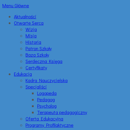
Menu Główne
Aktualności
Otwarte Serca
Wizja
Misja
Historia
Patron Szkoły
Baza Szkoły
Serdeczna Księga
Certyfikaty
Edukacja
Kadra Nauczycielska
Specjaliści
Logopeda
Pedagog
Psycholog
Terapeuta pedagogiczny
Oferta Edukacyjna
Programy Profilaktyczne