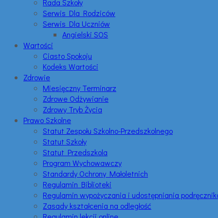
Rada Szkoły
Serwis Dla Rodziców
Serwis Dla Uczniów
Angielski SOS
Wartości
Ciasto Spokoju
Kodeks Wartości
Zdrowie
Miesięczny Terminarz
Zdrowe Odżywianie
Zdrowy Tryb Życia
Prawo Szkolne
Statut Zespołu Szkolno-Przedszkolnego
Statut Szkoły
Statut Przedszkola
Program Wychowawczy
Standardy Ochrony Małoletnich
Regulamin Biblioteki
Regulamin wypożyczania i udostępniania podręczni
Zasady kształcenia na odległość
Regulamin lekcji online