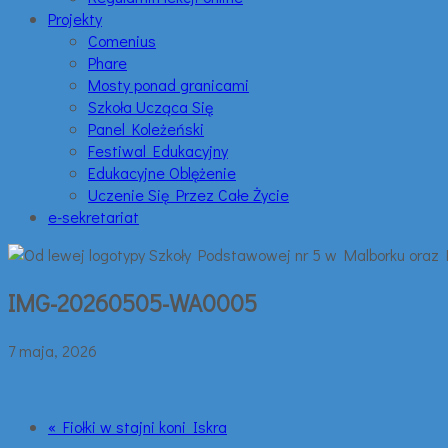
Projekty
Comenius
Phare
Mosty ponad granicami
Szkoła Ucząca Się
Panel Koleżeński
Festiwal Edukacyjny
Edukacyjne Oblężenie
Uczenie Się Przez Całe Życie
e-sekretariat
IMG-20260505-WA0005
7 maja, 2026
« Fiołki w stajni koni Iskra