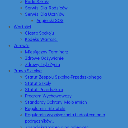
Rada Szkoły
Serwis Dla Rodziców
Serwis Dla Uczniów
Angielski SOS
Wartości
Ciasto Spokoju
Kodeks Wartości
Zdrowie
Miesięczny Terminarz
Zdrowe Odżywianie
Zdrowy Tryb Życia
Prawo Szkolne
Statut Zespołu Szkolno-Przedszkolnego
Statut Szkoły
Statut Przedszkola
Program Wychowawczy
Standardy Ochrony Małoletnich
Regulamin Biblioteki
Regulamin wypożyczania i udostępniania
podręczników…
Zasady kształcenia na odległość