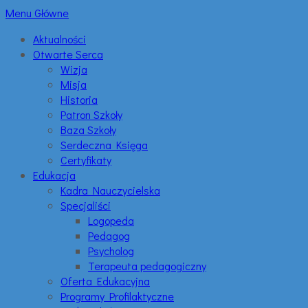
Menu Główne
Aktualności
Otwarte Serca
Wizja
Misja
Historia
Patron Szkoły
Baza Szkoły
Serdeczna Księga
Certyfikaty
Edukacja
Kadra Nauczycielska
Specjaliści
Logopeda
Pedagog
Psycholog
Terapeuta pedagogiczny
Oferta Edukacyjna
Programy Profilaktyczne