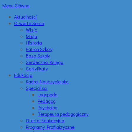
Menu Główne
Aktualności
Otwarte Serca
Wizja
Misja
Historia
Patron Szkoły
Baza Szkoły
Serdeczna Księga
Certyfikaty
Edukacja
Kadra Nauczycielska
Specjaliści
Logopeda
Pedagog
Psycholog
Terapeuta pedagogiczny
Oferta Edukacyjna
Programy Profilaktyczne