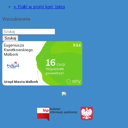
« Fiołki w stajni koni Iskra
Wyszukiwanie