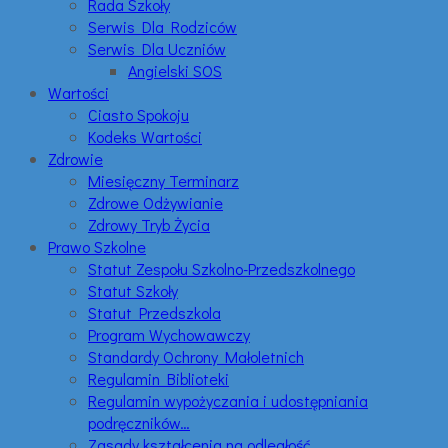
Rada Szkoły
Serwis Dla Rodziców
Serwis Dla Uczniów
Angielski SOS
Wartości
Ciasto Spokoju
Kodeks Wartości
Zdrowie
Miesięczny Terminarz
Zdrowe Odżywianie
Zdrowy Tryb Życia
Prawo Szkolne
Statut Zespołu Szkolno-Przedszkolnego
Statut Szkoły
Statut Przedszkola
Program Wychowawczy
Standardy Ochrony Małoletnich
Regulamin Biblioteki
Regulamin wypożyczania i udostępniania
podręczników…
Zasady kształcenia na odległość