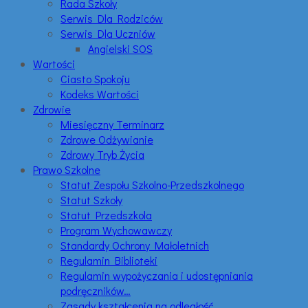
Rada Szkoły
Serwis Dla Rodziców
Serwis Dla Uczniów
Angielski SOS
Wartości
Ciasto Spokoju
Kodeks Wartości
Zdrowie
Miesięczny Terminarz
Zdrowe Odżywianie
Zdrowy Tryb Życia
Prawo Szkolne
Statut Zespołu Szkolno-Przedszkolnego
Statut Szkoły
Statut Przedszkola
Program Wychowawczy
Standardy Ochrony Małoletnich
Regulamin Biblioteki
Regulamin wypożyczania i udostępniania
podręczników…
Zasady kształcenia na odległość