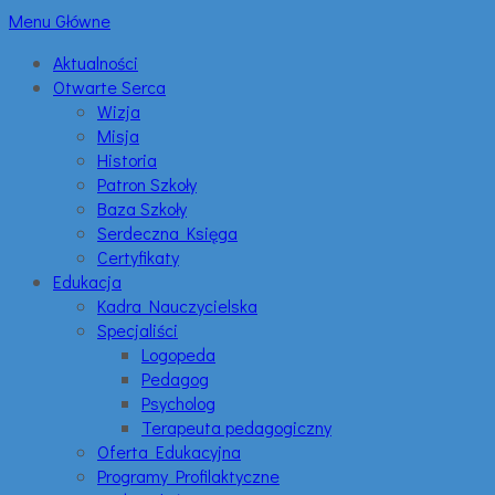
Menu Główne
Aktualności
Otwarte Serca
Wizja
Misja
Historia
Patron Szkoły
Baza Szkoły
Serdeczna Księga
Certyfikaty
Edukacja
Kadra Nauczycielska
Specjaliści
Logopeda
Pedagog
Psycholog
Terapeuta pedagogiczny
Oferta Edukacyjna
Programy Profilaktyczne