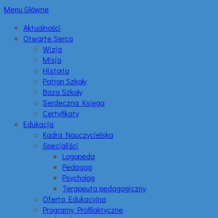
Menu Główne
Aktualności
Otwarte Serca
Wizja
Misja
Historia
Patron Szkoły
Baza Szkoły
Serdeczna Księga
Certyfikaty
Edukacja
Kadra Nauczycielska
Specjaliści
Logopeda
Pedagog
Psycholog
Terapeuta pedagogiczny
Oferta Edukacyjna
Programy Profilaktyczne