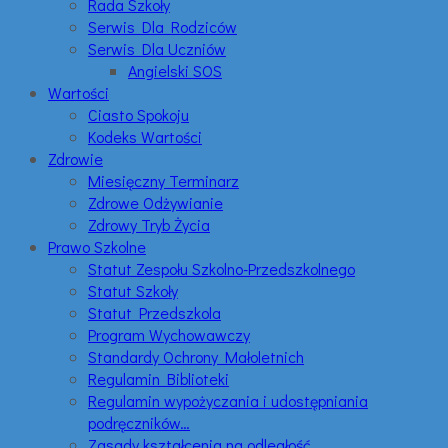
Rada Szkoły
Serwis Dla Rodziców
Serwis Dla Uczniów
Angielski SOS
Wartości
Ciasto Spokoju
Kodeks Wartości
Zdrowie
Miesięczny Terminarz
Zdrowe Odżywianie
Zdrowy Tryb Życia
Prawo Szkolne
Statut Zespołu Szkolno-Przedszkolnego
Statut Szkoły
Statut Przedszkola
Program Wychowawczy
Standardy Ochrony Małoletnich
Regulamin Biblioteki
Regulamin wypożyczania i udostępniania
podręczników…
Zasady kształcenia na odległość