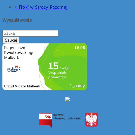
« Fiołki w Straży Pożarnej
Wyszukiwanie