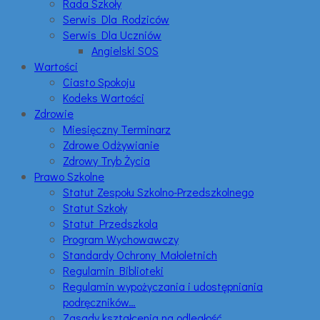
Rada Szkoły
Serwis Dla Rodziców
Serwis Dla Uczniów
Angielski SOS
Wartości
Ciasto Spokoju
Kodeks Wartości
Zdrowie
Miesięczny Terminarz
Zdrowe Odżywianie
Zdrowy Tryb Życia
Prawo Szkolne
Statut Zespołu Szkolno-Przedszkolnego
Statut Szkoły
Statut Przedszkola
Program Wychowawczy
Standardy Ochrony Małoletnich
Regulamin Biblioteki
Regulamin wypożyczania i udostępniania
podręczników…
Zasady kształcenia na odległość