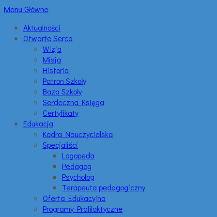
Menu Główne
Aktualności
Otwarte Serca
Wizja
Misja
Historia
Patron Szkoły
Baza Szkoły
Serdeczna Księga
Certyfikaty
Edukacja
Kadra Nauczycielska
Specjaliści
Logopeda
Pedagog
Psycholog
Terapeuta pedagogiczny
Oferta Edukacyjna
Programy Profilaktyczne