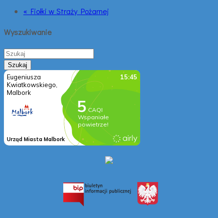
« Fiołki w Straży Pożarnej
Wyszukiwanie