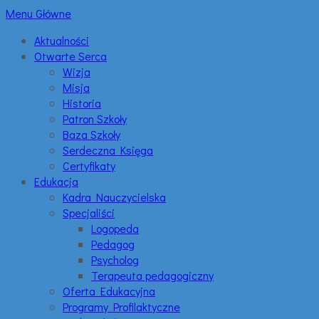
Menu Główne
Aktualności
Otwarte Serca
Wizja
Misja
Historia
Patron Szkoły
Baza Szkoły
Serdeczna Księga
Certyfikaty
Edukacja
Kadra Nauczycielska
Specjaliści
Logopeda
Pedagog
Psycholog
Terapeuta pedagogiczny
Oferta Edukacyjna
Programy Profilaktyczne