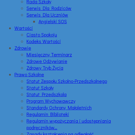
Rada Szkoły
Serwis Dla Rodziców
Serwis Dla Uczniów
Angielski SOS
Wartości
Ciasto Spokoju
Kodeks Wartości
Zdrowie
Miesięczny Terminarz
Zdrowe Odżywianie
Zdrowy Tryb Życia
Prawo Szkolne
Statut Zespołu Szkolno-Przedszkolnego
Statut Szkoły
Statut Przedszkola
Program Wychowawczy
Standardy Ochrony Małoletnich
Regulamin Biblioteki
Regulamin wypożyczania i udostępniania
podręczników…
Zasady kształcenia na odległość