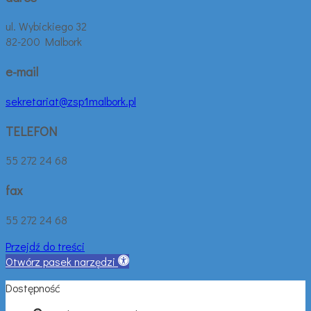
ul. Wybickiego 32
82-200 Malbork
e-mail
sekretariat@zsp1malbork.pl
TELEFON
55 272 24 68
fax
55 272 24 68
Przejdź do treści
Otwórz pasek narzędzi
Dostępność