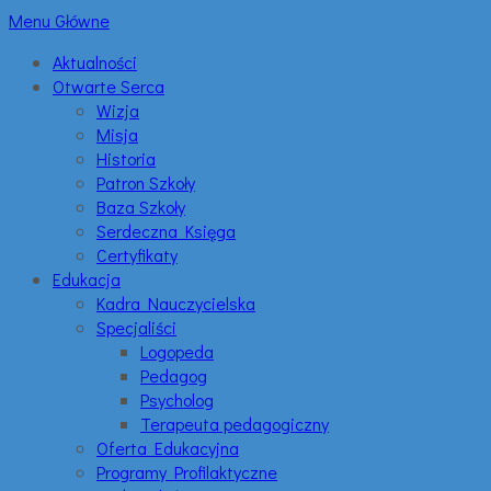
Menu Główne
Aktualności
Otwarte Serca
Wizja
Misja
Historia
Patron Szkoły
Baza Szkoły
Serdeczna Księga
Certyfikaty
Edukacja
Kadra Nauczycielska
Specjaliści
Logopeda
Pedagog
Psycholog
Terapeuta pedagogiczny
Oferta Edukacyjna
Programy Profilaktyczne