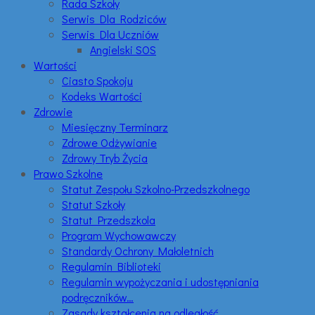
Rada Szkoły
Serwis Dla Rodziców
Serwis Dla Uczniów
Angielski SOS
Wartości
Ciasto Spokoju
Kodeks Wartości
Zdrowie
Miesięczny Terminarz
Zdrowe Odżywianie
Zdrowy Tryb Życia
Prawo Szkolne
Statut Zespołu Szkolno-Przedszkolnego
Statut Szkoły
Statut Przedszkola
Program Wychowawczy
Standardy Ochrony Małoletnich
Regulamin Biblioteki
Regulamin wypożyczania i udostępniania
podręczników…
Zasady kształcenia na odległość