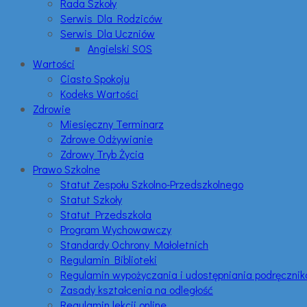
Rada Szkoły
Serwis Dla Rodziców
Serwis Dla Uczniów
Angielski SOS
Wartości
Ciasto Spokoju
Kodeks Wartości
Zdrowie
Miesięczny Terminarz
Zdrowe Odżywianie
Zdrowy Tryb Życia
Prawo Szkolne
Statut Zespołu Szkolno-Przedszkolnego
Statut Szkoły
Statut Przedszkola
Program Wychowawczy
Standardy Ochrony Małoletnich
Regulamin Biblioteki
Regulamin wypożyczania i udostępniania podręczni
Zasady kształcenia na odległość
Regulamin lekcji online