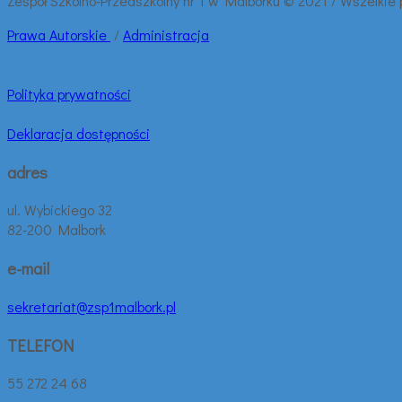
Zespół Szkolno-Przedszkolny nr 1 w Malborku © 2021 / Wszelkie
Prawa
Autorskie
/
Administracja
Polityka prywatności
Deklaracja dostępności
adres
ul. Wybickiego 32
82-200 Malbork
e-mail
sekretariat@zsp1malbork.pl
TELEFON
55 272 24 68