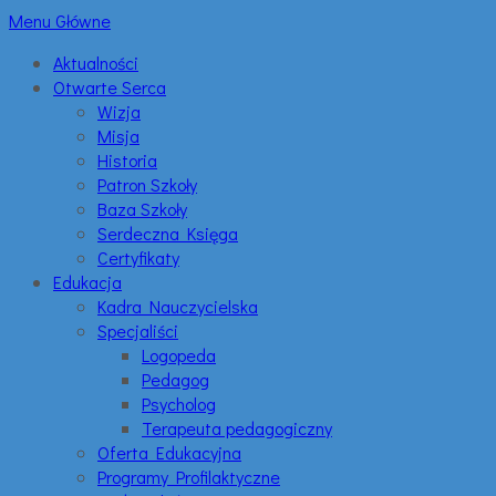
Menu Główne
Aktualności
Otwarte Serca
Wizja
Misja
Historia
Patron Szkoły
Baza Szkoły
Serdeczna Księga
Certyfikaty
Edukacja
Kadra Nauczycielska
Specjaliści
Logopeda
Pedagog
Psycholog
Terapeuta pedagogiczny
Oferta Edukacyjna
Programy Profilaktyczne