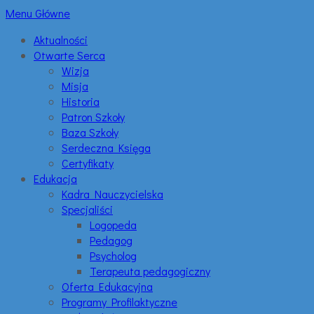
Menu Główne
Aktualności
Otwarte Serca
Wizja
Misja
Historia
Patron Szkoły
Baza Szkoły
Serdeczna Księga
Certyfikaty
Edukacja
Kadra Nauczycielska
Specjaliści
Logopeda
Pedagog
Psycholog
Terapeuta pedagogiczny
Oferta Edukacyjna
Programy Profilaktyczne