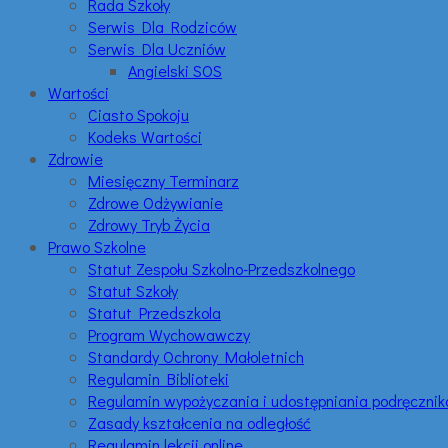
Rada Szkoły
Serwis Dla Rodziców
Serwis Dla Uczniów
Angielski SOS
Wartości
Ciasto Spokoju
Kodeks Wartości
Zdrowie
Miesięczny Terminarz
Zdrowe Odżywianie
Zdrowy Tryb Życia
Prawo Szkolne
Statut Zespołu Szkolno-Przedszkolnego
Statut Szkoły
Statut Przedszkola
Program Wychowawczy
Standardy Ochrony Małoletnich
Regulamin Biblioteki
Regulamin wypożyczania i udostępniania podręczni
Zasady kształcenia na odległość
Regulamin lekcji online