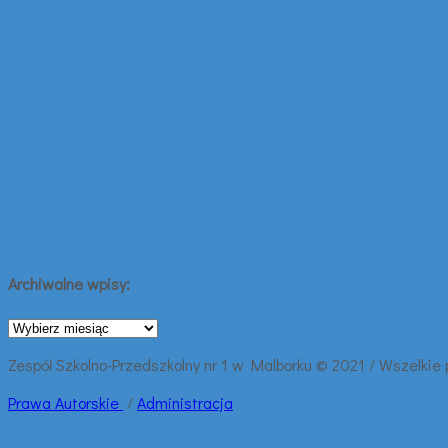
Archiwalne wpisy:
Archiwalne
wpisy:
Zespół Szkolno-Przedszkolny nr 1 w Malborku © 2021 / Wszelkie
Prawa
Autorskie
/
Administracja