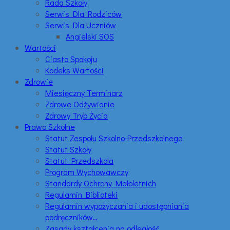
Rada Szkoły
Serwis Dla Rodziców
Serwis Dla Uczniów
Angielski SOS
Wartości
Ciasto Spokoju
Kodeks Wartości
Zdrowie
Miesięczny Terminarz
Zdrowe Odżywianie
Zdrowy Tryb Życia
Prawo Szkolne
Statut Zespołu Szkolno-Przedszkolnego
Statut Szkoły
Statut Przedszkola
Program Wychowawczy
Standardy Ochrony Małoletnich
Regulamin Biblioteki
Regulamin wypożyczania i udostępniania
podręczników…
Zasady kształcenia na odległość