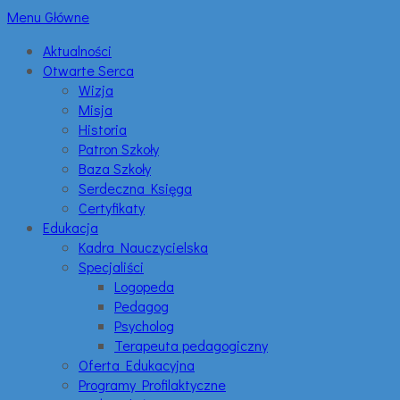
Menu Główne
Aktualności
Otwarte Serca
Wizja
Misja
Historia
Patron Szkoły
Baza Szkoły
Serdeczna Księga
Certyfikaty
Edukacja
Kadra Nauczycielska
Specjaliści
Logopeda
Pedagog
Psycholog
Terapeuta pedagogiczny
Oferta Edukacyjna
Programy Profilaktyczne