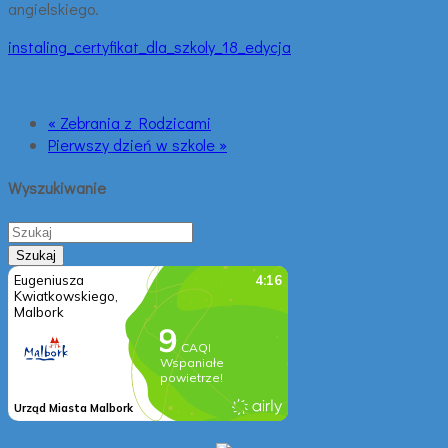
angielskiego.
instaling_certyfikat_dla_szkoly_18_edycja
« Zebrania z Rodzicami
Pierwszy dzień w szkole »
Wyszukiwanie