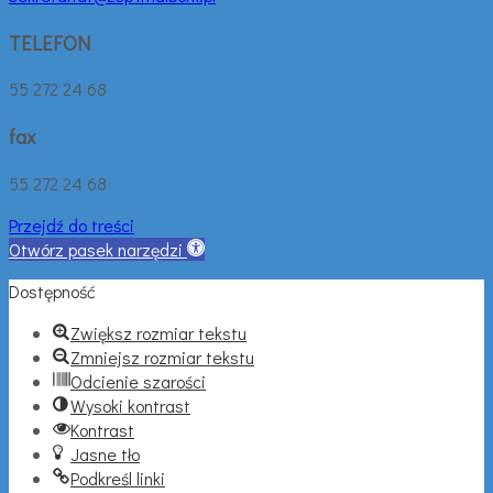
TELEFON
55 272 24 68
fax
55 272 24 68
Przejdź do treści
Otwórz pasek narzędzi
Dostępność
Zwiększ rozmiar tekstu
Zmniejsz rozmiar tekstu
Odcienie szarości
Wysoki kontrast
Kontrast
Jasne tło
Podkreśl linki