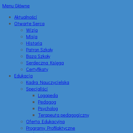
Menu Główne
Aktualności
Otwarte Serca
Wizja
Misja
Historia
Patron Szkoły
Baza Szkoły
Serdeczna Księga
Certyfikaty
Edukacja
Kadra Nauczycielska
Specjaliści
Logopeda
Pedagog
Psycholog
Terapeuta pedagogiczny
Oferta Edukacyjna
Programy Profilaktyczne