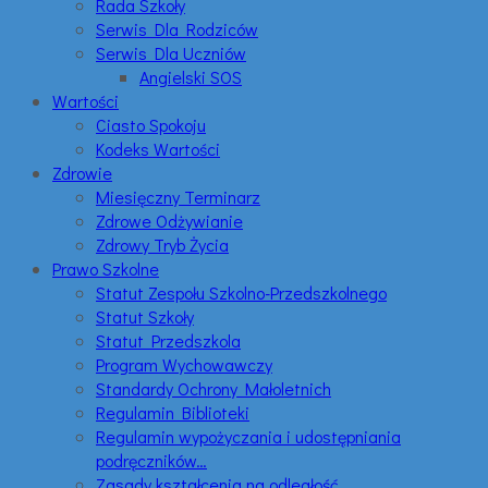
Rada Szkoły
Serwis Dla Rodziców
Serwis Dla Uczniów
Angielski SOS
Wartości
Ciasto Spokoju
Kodeks Wartości
Zdrowie
Miesięczny Terminarz
Zdrowe Odżywianie
Zdrowy Tryb Życia
Prawo Szkolne
Statut Zespołu Szkolno-Przedszkolnego
Statut Szkoły
Statut Przedszkola
Program Wychowawczy
Standardy Ochrony Małoletnich
Regulamin Biblioteki
Regulamin wypożyczania i udostępniania
podręczników…
Zasady kształcenia na odległość