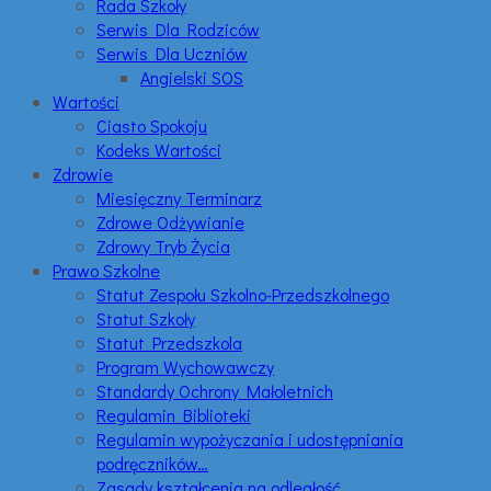
Rada Szkoły
Serwis Dla Rodziców
Serwis Dla Uczniów
Angielski SOS
Wartości
Ciasto Spokoju
Kodeks Wartości
Zdrowie
Miesięczny Terminarz
Zdrowe Odżywianie
Zdrowy Tryb Życia
Prawo Szkolne
Statut Zespołu Szkolno-Przedszkolnego
Statut Szkoły
Statut Przedszkola
Program Wychowawczy
Standardy Ochrony Małoletnich
Regulamin Biblioteki
Regulamin wypożyczania i udostępniania
podręczników…
Zasady kształcenia na odległość