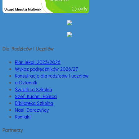
Dla Rodziców i Uczniów
Plan lekcji 2025/2026
Wykaz podręczników 2026/27
Konsultacje dla rodziców i uczniów
e-Dziennik
Świetlica Szkolna
Szef Kuchni Poleca
Biblioteka Szkolna
Nasi Darczyńcy
Kontakt
Partnerzy