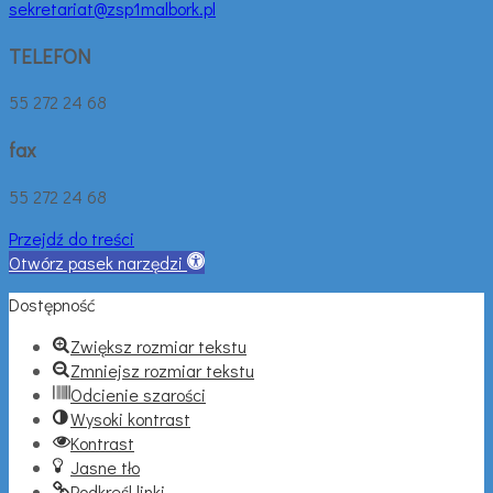
sekretariat@zsp1malbork.pl
TELEFON
55 272 24 68
fax
55 272 24 68
Przejdź do treści
Otwórz pasek narzędzi
Dostępność
Zwiększ rozmiar tekstu
Zmniejsz rozmiar tekstu
Odcienie szarości
Wysoki kontrast
Kontrast
Jasne tło
Podkreśl linki