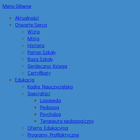
Menu Główne
Aktualności
Otwarte Serca
Wizja
Misja
Historia
Patron Szkoły
Baza Szkoły
Serdeczna Księga
Certyfikaty
Edukacja
Kadra Nauczycielska
Specjaliści
Logopeda
Pedagog
Psycholog
Terapeuta pedagogiczny
Oferta Edukacyjna
Programy Profilaktyczne