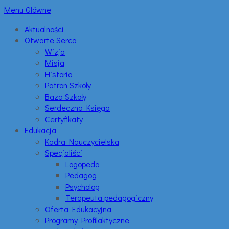
Menu Główne
Aktualności
Otwarte Serca
Wizja
Misja
Historia
Patron Szkoły
Baza Szkoły
Serdeczna Księga
Certyfikaty
Edukacja
Kadra Nauczycielska
Specjaliści
Logopeda
Pedagog
Psycholog
Terapeuta pedagogiczny
Oferta Edukacyjna
Programy Profilaktyczne