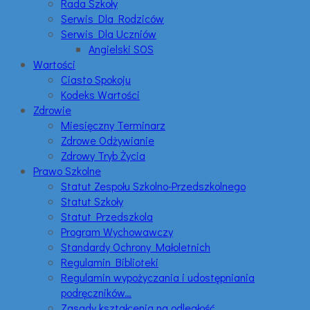
Rada Szkoły
Serwis Dla Rodziców
Serwis Dla Uczniów
Angielski SOS
Wartości
Ciasto Spokoju
Kodeks Wartości
Zdrowie
Miesięczny Terminarz
Zdrowe Odżywianie
Zdrowy Tryb Życia
Prawo Szkolne
Statut Zespołu Szkolno-Przedszkolnego
Statut Szkoły
Statut Przedszkola
Program Wychowawczy
Standardy Ochrony Małoletnich
Regulamin Biblioteki
Regulamin wypożyczania i udostępniania
podręczników…
Zasady kształcenia na odległość