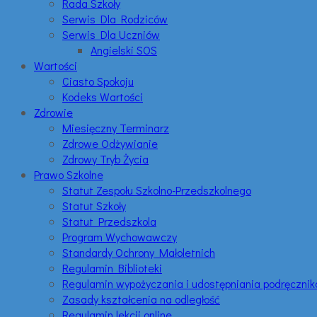
Rada Szkoły
Serwis Dla Rodziców
Serwis Dla Uczniów
Angielski SOS
Wartości
Ciasto Spokoju
Kodeks Wartości
Zdrowie
Miesięczny Terminarz
Zdrowe Odżywianie
Zdrowy Tryb Życia
Prawo Szkolne
Statut Zespołu Szkolno-Przedszkolnego
Statut Szkoły
Statut Przedszkola
Program Wychowawczy
Standardy Ochrony Małoletnich
Regulamin Biblioteki
Regulamin wypożyczania i udostępniania podręczni
Zasady kształcenia na odległość
Regulamin lekcji online