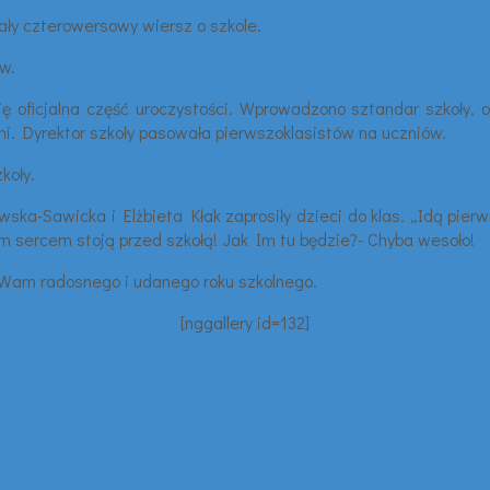
ały czterowersowy wiersz o szkole.
ów.
 się oficjalna część uroczystości. Wprowadzono sztandar szkoły
ami. Dyrektor szkoły pasowała pierwszoklasistów na uczniów.
koły.
Sawicka i Elżbieta Kłak zaprosiły dzieci do klas. „Idą pierw
cym sercem stoją przed szkołą! Jak Im tu będzie?- Chyba wesoło!
y Wam radosnego i udanego roku szkolnego.
[nggallery id=132]