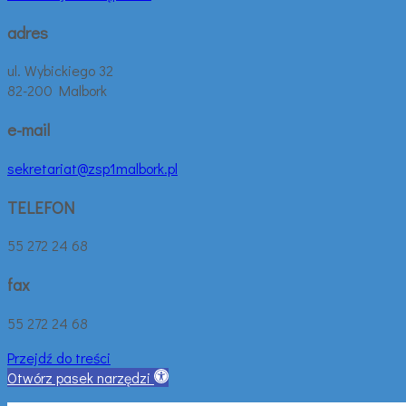
adres
ul. Wybickiego 32
82-200 Malbork
e-mail
sekretariat@zsp1malbork.pl
TELEFON
55 272 24 68
fax
55 272 24 68
Przejdź do treści
Otwórz pasek narzędzi