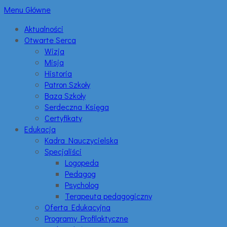
Menu Główne
Aktualności
Otwarte Serca
Wizja
Misja
Historia
Patron Szkoły
Baza Szkoły
Serdeczna Księga
Certyfikaty
Edukacja
Kadra Nauczycielska
Specjaliści
Logopeda
Pedagog
Psycholog
Terapeuta pedagogiczny
Oferta Edukacyjna
Programy Profilaktyczne