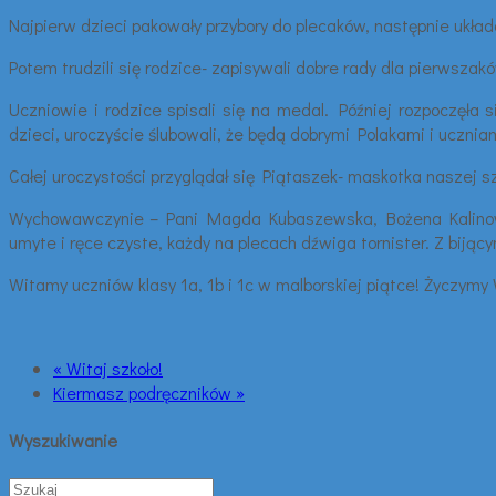
Najpierw dzieci pakowały przybory do plecaków, następnie układ
Potem trudzili się rodzice- zapisywali dobre rady dla pierwszak
Uczniowie i rodzice spisali się na medal. Później rozpoczęła
dzieci, uroczyście ślubowali, że będą dobrymi Polakami i uczni
Całej uroczystości przyglądał się Piątaszek- maskotka naszej sz
Wychowawczynie – Pani Magda Kubaszewska, Bożena Kalinowska-
umyte i ręce czyste, każdy na plecach dźwiga tornister. Z biją
Witamy uczniów klasy 1a, 1b i 1c w malborskiej piątce! Życzym
« Witaj szkoło!
Kiermasz podręczników »
Wyszukiwanie