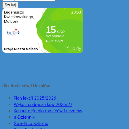
Dla Rodziców i Uczniów
Plan lekcji 2025/2026
Wykaz podręczników 2026/27
Konsultacje dla rodziców i uczniów
e-Dziennik
Świetlica Szkolna