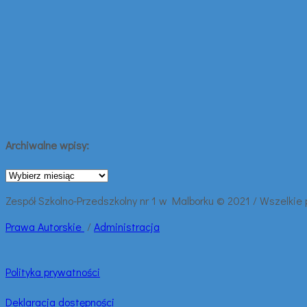
Archiwalne wpisy:
Archiwalne
wpisy:
Zespół Szkolno-Przedszkolny nr 1 w Malborku © 2021 / Wszelkie
Prawa
Autorskie
/
Administracja
Polityka prywatności
Deklaracja dostępności