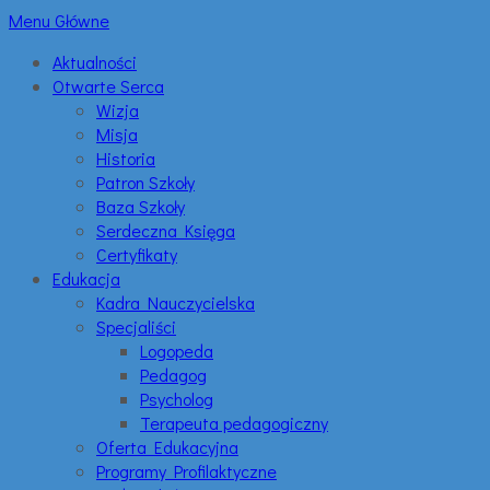
Menu Główne
Aktualności
Otwarte Serca
Wizja
Misja
Historia
Patron Szkoły
Baza Szkoły
Serdeczna Księga
Certyfikaty
Edukacja
Kadra Nauczycielska
Specjaliści
Logopeda
Pedagog
Psycholog
Terapeuta pedagogiczny
Oferta Edukacyjna
Programy Profilaktyczne