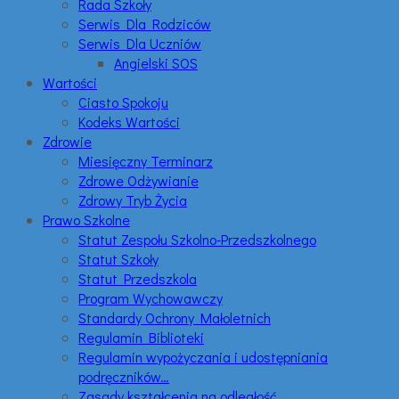
Rada Szkoły
Serwis Dla Rodziców
Serwis Dla Uczniów
Angielski SOS
Wartości
Ciasto Spokoju
Kodeks Wartości
Zdrowie
Miesięczny Terminarz
Zdrowe Odżywianie
Zdrowy Tryb Życia
Prawo Szkolne
Statut Zespołu Szkolno-Przedszkolnego
Statut Szkoły
Statut Przedszkola
Program Wychowawczy
Standardy Ochrony Małoletnich
Regulamin Biblioteki
Regulamin wypożyczania i udostępniania
podręczników…
Zasady kształcenia na odległość