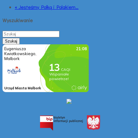
« Jesteśmy Polką i Polakiem…
Wyszukiwanie