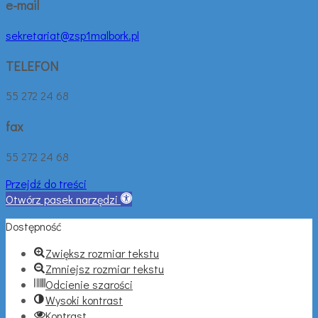
e-mail
sekretariat@zsp1malbork.pl
TELEFON
55 272 24 68
fax
55 272 24 68
Przejdź do treści
Otwórz pasek narzędzi
Dostępność
Zwiększ rozmiar tekstu
Zmniejsz rozmiar tekstu
Odcienie szarości
Wysoki kontrast
Kontrast