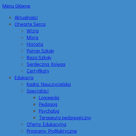
Menu Główne
Aktualności
Otwarte Serca
Wizja
Misja
Historia
Patron Szkoły
Baza Szkoły
Serdeczna Księga
Certyfikaty
Edukacja
Kadra Nauczycielska
Specjaliści
Logopeda
Pedagog
Psycholog
Terapeuta pedagogiczny
Oferta Edukacyjna
Programy Profilaktyczne