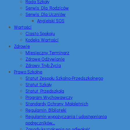
Rada Szkoły
Serwis Dla Rodziców
Serwis Dla Uczniów
Angielski SOS
Wartości
Ciasto Spokoju
Kodeks Wartości
Zdrowie
Miesięczny Terminarz
Zdrowe Odżywianie
Zdrowy Tryb Życia
Prawo Szkolne
Statut Zespołu Szkolno-Przedszkolnego
Statut Szkoły
Statut Przedszkola
Program Wychowawczy
Standardy Ochrony Małoletnich
Regulamin Biblioteki
Regulamin wypożyczania i udostępniania
podręczników…
Zasady kształcenia na odległość