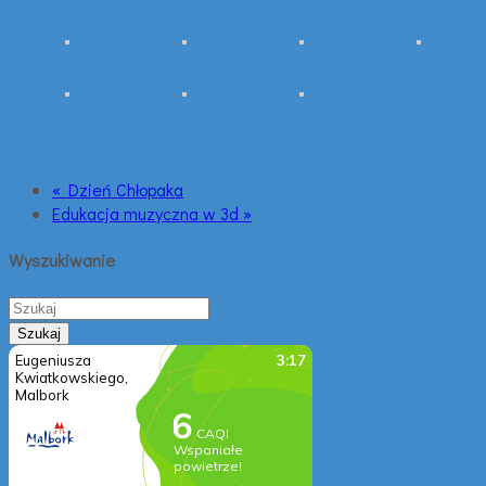
« Dzień Chłopaka
Edukacja muzyczna w 3d »
Wyszukiwanie