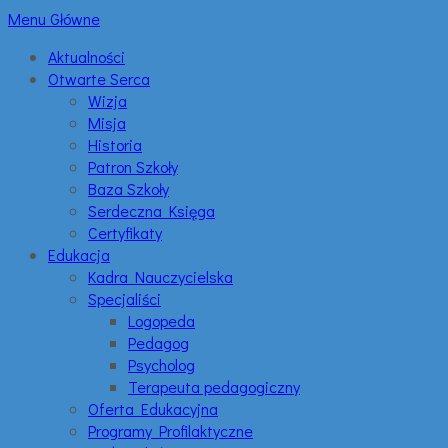
Menu Główne
Aktualności
Otwarte Serca
Wizja
Misja
Historia
Patron Szkoły
Baza Szkoły
Serdeczna Księga
Certyfikaty
Edukacja
Kadra Nauczycielska
Specjaliści
Logopeda
Pedagog
Psycholog
Terapeuta pedagogiczny
Oferta Edukacyjna
Programy Profilaktyczne