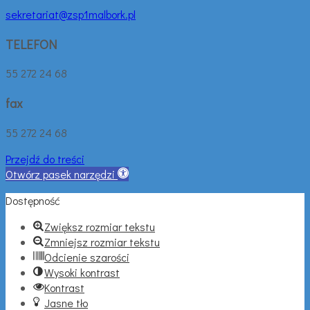
sekretariat@zsp1malbork.pl
TELEFON
55 272 24 68
fax
55 272 24 68
Przejdź do treści
Otwórz pasek narzędzi
Dostępność
Zwiększ rozmiar tekstu
Zmniejsz rozmiar tekstu
Odcienie szarości
Wysoki kontrast
Kontrast
Jasne tło