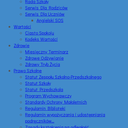
Rada Szkoły
Serwis Dla Rodziców
Serwis Dla Uczniów
Angielski SOS
Wartości
Ciasto Spokoju
Kodeks Wartości
Zdrowie
Miesięczny Terminarz
Zdrowe Odżywianie
Zdrowy Tryb Życia
Prawo Szkolne
Statut Zespołu Szkolno-Przedszkolnego
Statut Szkoły
Statut Przedszkola
Program Wychowawczy
Standardy Ochrony Małoletnich
Regulamin Biblioteki
Regulamin wypożyczania i udostępniania
podręczników…
Zasady kształcenia na odległość