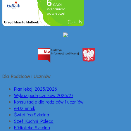
Dla Rodziców i Uczniów
Plan lekcji 2025/2026
Wykaz podręczników 2026/27
Konsultacje dla rodziców i uczniów
e-Dziennik
Świetlica Szkolna
Szef Kuchni Poleca
Biblioteka Szkolna