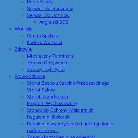
Rada Szkoły
Serwis Dla Rodziców
Serwis Dla Uczniów
Angielski SOS
Wartości
Ciasto Spokoju
Kodeks Wartości
Zdrowie
Miesięczny Terminarz
Zdrowe Odżywianie
Zdrowy Tryb Życia
Prawo Szkolne
Statut Zespołu Szkolno-Przedszkolnego
Statut Szkoły
Statut Przedszkola
Program Wychowawczy
Standardy Ochrony Małoletnich
Regulamin Biblioteki
Regulamin wypożyczania i udostępniania
podręczników…
Zasady kształcenia na odległość