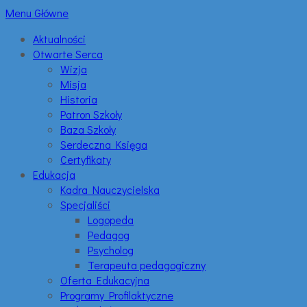
Menu Główne
Aktualności
Otwarte Serca
Wizja
Misja
Historia
Patron Szkoły
Baza Szkoły
Serdeczna Księga
Certyfikaty
Edukacja
Kadra Nauczycielska
Specjaliści
Logopeda
Pedagog
Psycholog
Terapeuta pedagogiczny
Oferta Edukacyjna
Programy Profilaktyczne