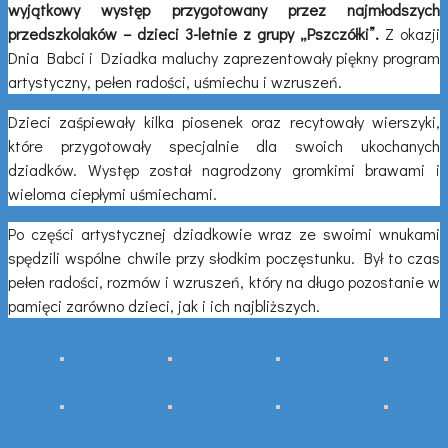
wyjątkowy występ przygotowany przez najmłodszych
przedszkolaków – dzieci 3-letnie z grupy „Pszczółki”.
Z okazji
Dnia Babci i Dziadka maluchy zaprezentowały piękny program
artystyczny, pełen radości, uśmiechu i wzruszeń.
Dzieci zaśpiewały kilka piosenek oraz recytowały wierszyki,
które przygotowały specjalnie dla swoich ukochanych
dziadków. Występ został nagrodzony gromkimi brawami i
wieloma ciepłymi uśmiechami.
Po części artystycznej dziadkowie wraz ze swoimi wnukami
spędzili wspólne chwile przy słodkim poczęstunku. Był to czas
pełen radości, rozmów i wzruszeń, który na długo pozostanie w
pamięci zarówno dzieci, jak i ich najbliższych.