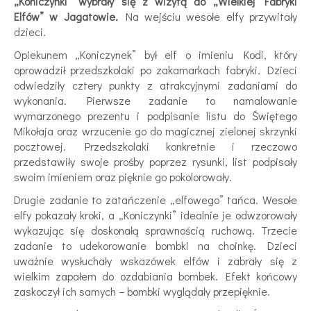
„Koniczynki” wybrały się z wizytą do „Wielkiej Fabryki
Elfów” w Jagatowie.
Na wejściu wesołe elfy przywitały
dzieci.
Opiekunem „Koniczynek” był elf o imieniu Kodi, który
oprowadził przedszkolaki po zakamarkach fabryki. Dzieci
odwiedziły cztery punkty z atrakcyjnymi zadaniami do
wykonania. Pierwsze zadanie to namalowanie
wymarzonego prezentu i podpisanie listu do Świętego
Mikołaja oraz wrzucenie go do magicznej zielonej skrzynki
pocztowej. Przedszkolaki konkretnie i rzeczowo
przedstawiły swoje prośby poprzez rysunki, list podpisały
swoim imieniem oraz pięknie go pokolorowały.
Drugie zadanie to zatańczenie „elfowego” tańca. Wesołe
elfy pokazały kroki, a „Koniczynki” idealnie je odwzorowały
wykazując się doskonałą sprawnością ruchową. Trzecie
zadanie to udekorowanie bombki na choinkę. Dzieci
uważnie wysłuchały wskazówek elfów i zabrały się z
wielkim zapałem do ozdabiania bombek. Efekt końcowy
zaskoczył ich samych – bombki wyglądały przepięknie.