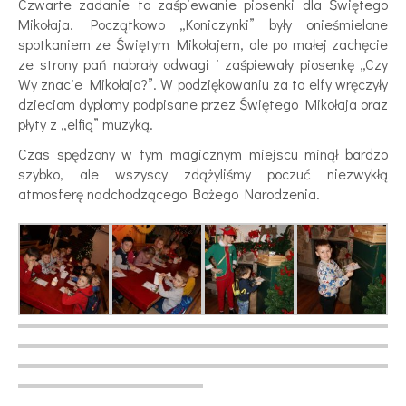
Czwarte zadanie to zaśpiewanie piosenki dla Świętego
Mikołaja. Początkowo „Koniczynki” były onieśmielone
spotkaniem ze Świętym Mikołajem, ale po małej zachęcie
ze strony pań nabrały odwagi i zaśpiewały piosenkę „Czy
Wy znacie Mikołaja?”. W podziękowaniu za to elfy wręczyły
dzieciom dyplomy podpisane przez Świętego Mikołaja oraz
płyty z „elfią” muzyką.
Czas spędzony w tym magicznym miejscu minął bardzo
szybko, ale wszyscy zdążyliśmy poczuć niezwykłą
atmosferę nadchodzącego Bożego Narodzenia.