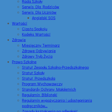
Rada Szkoły
Serwis Dla Rodziców
Serwis Dla Uczniów
Angielski SOS
Wartości
Ciasto Spokoju
Kodeks Wartości
Zdrowie
Miesięczny Terminarz
Zdrowe Odżywianie
Zdrowy Tryb Życia
Prawo Szkolne
Statut Zespołu Szkolno-Przedszkolnego
Statut Szkoły
Statut Przedszkola
Program Wychowawczy
Standardy Ochrony Małoletnich
Regulamin Biblioteki
Regulamin wypożyczania i udostępniania
podręczników…
Zasady kształcenia na odległość