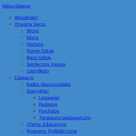
Menu Główne
Aktualności
Otwarte Serca
Wizja
Misja
Historia
Patron Szkoły
Baza Szkoły
Serdeczna Księga
Certyfikaty
Edukacja
Kadra Nauczycielska
Specjaliści
Logopeda
Pedagog
Psycholog
Terapeuta pedagogiczny
Oferta Edukacyjna
Programy Profilaktyczne