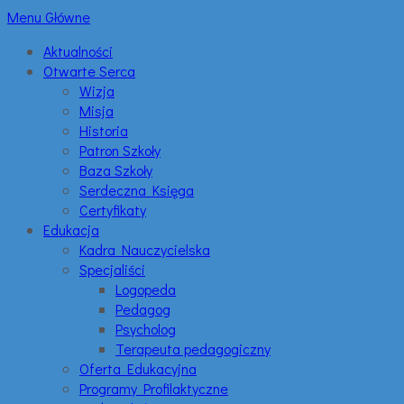
Menu Główne
Aktualności
Otwarte Serca
Wizja
Misja
Historia
Patron Szkoły
Baza Szkoły
Serdeczna Księga
Certyfikaty
Edukacja
Kadra Nauczycielska
Specjaliści
Logopeda
Pedagog
Psycholog
Terapeuta pedagogiczny
Oferta Edukacyjna
Programy Profilaktyczne