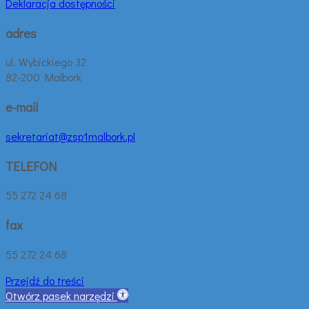
Deklaracja dostępności
adres
ul. Wybickiego 32
82-200 Malbork
e-mail
sekretariat@zsp1malbork.pl
TELEFON
55 272 24 68
fax
55 272 24 68
Przejdź do treści
Otwórz pasek narzędzi