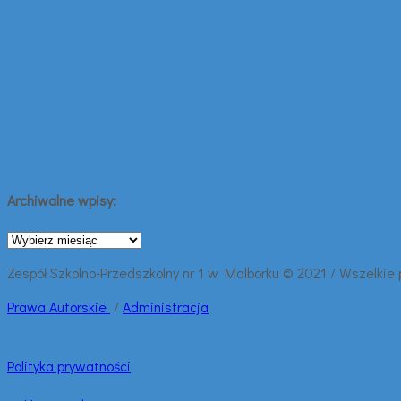
Archiwalne wpisy:
Archiwalne
wpisy:
Zespół Szkolno-Przedszkolny nr 1 w Malborku © 2021 / Wszelkie
Prawa
Autorskie
/
Administracja
Polityka prywatności