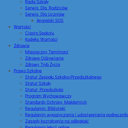
Rada Szkoły
Serwis Dla Rodziców
Serwis Dla Uczniów
Angielski SOS
Wartości
Ciasto Spokoju
Kodeks Wartości
Zdrowie
Miesięczny Terminarz
Zdrowe Odżywianie
Zdrowy Tryb Życia
Prawo Szkolne
Statut Zespołu Szkolno-Przedszkolnego
Statut Szkoły
Statut Przedszkola
Program Wychowawczy
Standardy Ochrony Małoletnich
Regulamin Biblioteki
Regulamin wypożyczania i udostępniania podręczni
Zasady kształcenia na odległość
Regulamin lekcji online