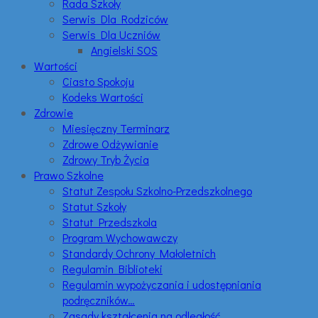
Rada Szkoły
Serwis Dla Rodziców
Serwis Dla Uczniów
Angielski SOS
Wartości
Ciasto Spokoju
Kodeks Wartości
Zdrowie
Miesięczny Terminarz
Zdrowe Odżywianie
Zdrowy Tryb Życia
Prawo Szkolne
Statut Zespołu Szkolno-Przedszkolnego
Statut Szkoły
Statut Przedszkola
Program Wychowawczy
Standardy Ochrony Małoletnich
Regulamin Biblioteki
Regulamin wypożyczania i udostępniania
podręczników…
Zasady kształcenia na odległość