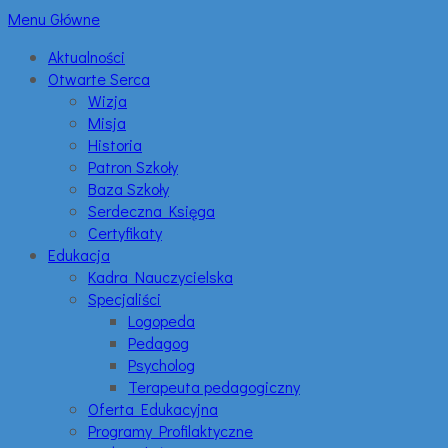
Menu Główne
Aktualności
Otwarte Serca
Wizja
Misja
Historia
Patron Szkoły
Baza Szkoły
Serdeczna Księga
Certyfikaty
Edukacja
Kadra Nauczycielska
Specjaliści
Logopeda
Pedagog
Psycholog
Terapeuta pedagogiczny
Oferta Edukacyjna
Programy Profilaktyczne