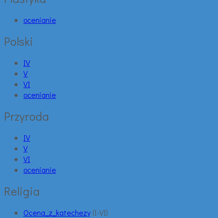
ocenianie
Polski
IV
V
VI
ocenianie
Przyroda
IV
V
VI
ocenianie
Religia
Ocena_z_katechezy
(I-VI)