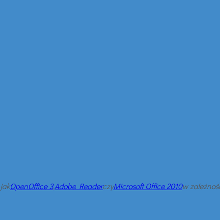
jak
OpenOffice 3
,
Adobe Reader
czy
Microsoft Office 2010
w zależnośc