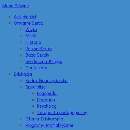
Menu Główne
Aktualności
Otwarte Serca
Wizja
Misja
Historia
Patron Szkoły
Baza Szkoły
Serdeczna Księga
Certyfikaty
Edukacja
Kadra Nauczycielska
Specjaliści
Logopeda
Pedagog
Psycholog
Terapeuta pedagogiczny
Oferta Edukacyjna
Programy Profilaktyczne