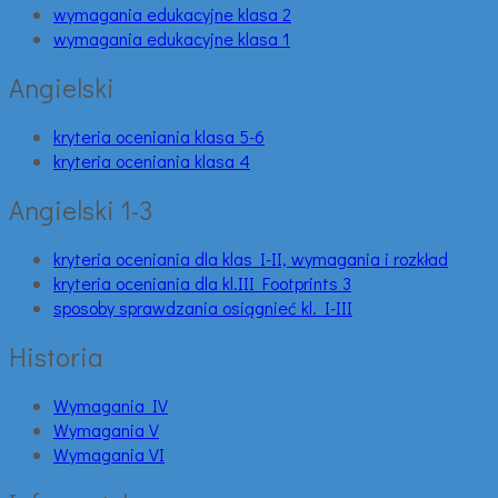
wymagania edukacyjne klasa 2
wymagania edukacyjne klasa 1
Angielski
kryteria oceniania klasa 5-6
kryteria oceniania klasa 4
Angielski 1-3
kryteria oceniania dla klas I-II, wymagania i rozkład
kryteria oceniania dla kl.III Footprints 3
sposoby sprawdzania osiągnieć kl. I-III
Historia
Wymagania IV
Wymagania V
Wymagania VI