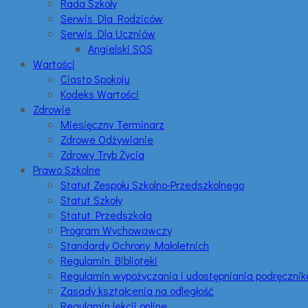
Rada Szkoły
Serwis Dla Rodziców
Serwis Dla Uczniów
Angielski SOS
Wartości
Ciasto Spokoju
Kodeks Wartości
Zdrowie
Miesięczny Terminarz
Zdrowe Odżywianie
Zdrowy Tryb Życia
Prawo Szkolne
Statut Zespołu Szkolno-Przedszkolnego
Statut Szkoły
Statut Przedszkola
Program Wychowawczy
Standardy Ochrony Małoletnich
Regulamin Biblioteki
Regulamin wypożyczania i udostępniania podręczni
Zasady kształcenia na odległość
Regulamin lekcji online