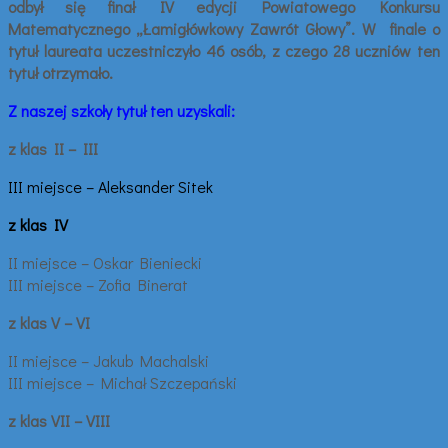
odbył się finał IV edycji Powiatowego Konkursu
Matematycznego „Łamigłówkowy Zawrót Głowy”. W finale o
tytuł laureata uczestniczyło 46 osób, z czego 28 uczniów ten
tytuł otrzymało.
Z naszej szkoły tytuł ten uzyskali:
z klas II – III
III miejsce – Aleksander Sitek
z klas IV
II miejsce – Oskar Bieniecki
III miejsce – Zofia Binerat
z klas V – VI
II miejsce – Jakub Machalski
III miejsce – Michał Szczepański
z klas VII – VIII