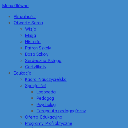
Menu Główne
Aktualności
Otwarte Serca
Wizja
Misja
Historia
Patron Szkoły
Baza Szkoły
Serdeczna Księga
Certyfikaty
Edukacja
Kadra Nauczycielska
Specjaliści
Logopeda
Pedagog
Psycholog
Terapeuta pedagogiczny
Oferta Edukacyjna
Programy Profilaktyczne