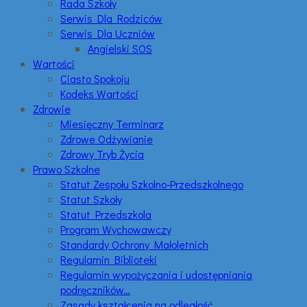
Rada Szkoły
Serwis Dla Rodziców
Serwis Dla Uczniów
Angielski SOS
Wartości
Ciasto Spokoju
Kodeks Wartości
Zdrowie
Miesięczny Terminarz
Zdrowe Odżywianie
Zdrowy Tryb Życia
Prawo Szkolne
Statut Zespołu Szkolno-Przedszkolnego
Statut Szkoły
Statut Przedszkola
Program Wychowawczy
Standardy Ochrony Małoletnich
Regulamin Biblioteki
Regulamin wypożyczania i udostępniania
podręczników…
Zasady kształcenia na odległość