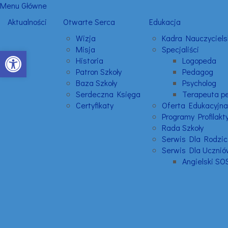
Menu Główne
Aktualności
Otwarte Serca
Edukacja
Wizja
Kadra Nauczyciels
Misja
Specjaliści
Otwórz pasek narzędzi
Historia
Logopeda
Patron Szkoły
Pedagog
Baza Szkoły
Psycholog
Serdeczna Księga
Terapeuta p
Certyfikaty
Oferta Edukacyjna
Programy Profilakt
Rada Szkoły
Serwis Dla Rodzi
Serwis Dla Uczni
Angielski SO