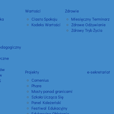
Wartości
Zdrowie
ka
Ciasto Spokoju
Miesięczny Terminarz
Kodeks Wartości
Zdrowe Odżywianie
Zdrowy Tryb Życia
edagogiczny
yczne
ców
Projekty
e-sekretariat
ów
Comenius
S
Phare
Mosty ponad granicami
Szkoła Ucząca Się
Panel Koleżeński
Festiwal Edukacyjny
Edukacyjne Oblężenie