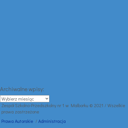
Archiwalne wpisy:
Archiwalne
wpisy:
Zespół Szkolno-Przedszkolny nr 1 w Malborku © 2021 / Wszelkie
prawa zastrzeżone
Prawa
Autorskie
/
Administracja