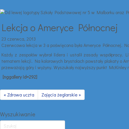
Lekcja o Ameryce Północnej
23 czerwca, 2013
Czerwcowa lekcja w 3 a poświęcona była Ameryce Północnej. Nau
Każdy z zespołów wybrał lidera i ustalił zasady współpracy. 
tematem lekcji. Na kolorowych brystolach powstały plakaty o Am
przeważają góry i wyżyny. Wyszukały najwyższy punkt McKinley na 
[nggallery id=292]
« Zdrowa uczta
Zajęcia żeglarskie »
Wyszukiwanie