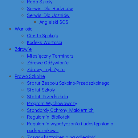
Rada Szkoły
Serwis Dla Rodziców
Serwis Dla Uczniów
Angielski SOS
Wartości
Ciasto Spokoju
Kodeks Wartości
Zdrowie
Miesięczny Terminarz
Zdrowe Odżywianie
Zdrowy Tryb Życia
Prawo Szkolne
Statut Zespołu Szkolno-Przedszkolnego
Statut Szkoły
Statut Przedszkola
Program Wychowawczy
Standardy Ochrony Małoletnich
Regulamin Biblioteki
Regulamin wypożyczania i udostępniania
podręczników…
Zasady kształcenia na odległość