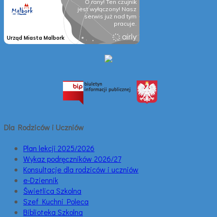
Dla Rodziców i Uczniów
Plan lekcji 2025/2026
Wykaz podręczników 2026/27
Konsultacje dla rodziców i uczniów
e-Dziennik
Świetlica Szkolna
Szef Kuchni Poleca
Biblioteka Szkolna