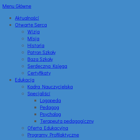
Menu Główne
Aktualności
Otwarte Serca
Wizja
Misja
Historia
Patron Szkoły
Baza Szkoły
Serdeczna Księga
Certyfikaty
Edukacja
Kadra Nauczycielska
Specjaliści
Logopeda
Pedagog
Psycholog
Terapeuta pedagogiczny
Oferta Edukacyjna
Programy Profilaktyczne