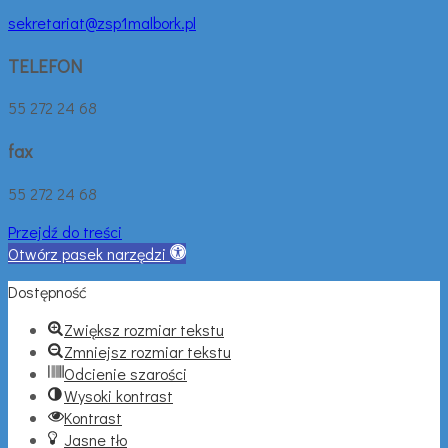
sekretariat@zsp1malbork.pl
TELEFON
55 272 24 68
fax
55 272 24 68
Przejdź do treści
Otwórz pasek narzędzi
Dostępność
Zwiększ rozmiar tekstu
Zmniejsz rozmiar tekstu
Odcienie szarości
Wysoki kontrast
Kontrast
Jasne tło