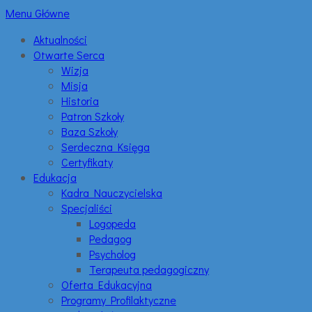
Menu Główne
Aktualności
Otwarte Serca
Wizja
Misja
Historia
Patron Szkoły
Baza Szkoły
Serdeczna Księga
Certyfikaty
Edukacja
Kadra Nauczycielska
Specjaliści
Logopeda
Pedagog
Psycholog
Terapeuta pedagogiczny
Oferta Edukacyjna
Programy Profilaktyczne