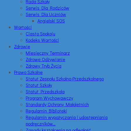
Rada Szkoły
Serwis Dla Rodziców
Serwis Dla Uczniów
Angielski SOS
Wartości
Ciasto Spokoju
Kodeks Wartości
Zdrowie
Miesięczny Terminarz
Zdrowe Odżywianie
Zdrowy Tryb Życia
Prawo Szkolne
Statut Zespołu Szkolno-Przedszkolnego
Statut Szkoły
Statut Przedszkola
Program Wychowawczy
Standardy Ochrony Małoletnich
Regulamin Biblioteki
Regulamin wypożyczania i udostępniania
podręczników…
Zasady kształcenia na odległość