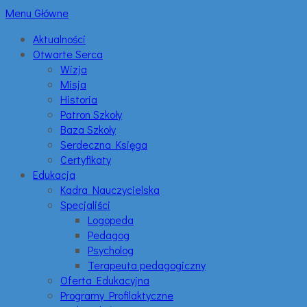
Menu Główne
Aktualności
Otwarte Serca
Wizja
Misja
Historia
Patron Szkoły
Baza Szkoły
Serdeczna Księga
Certyfikaty
Edukacja
Kadra Nauczycielska
Specjaliści
Logopeda
Pedagog
Psycholog
Terapeuta pedagogiczny
Oferta Edukacyjna
Programy Profilaktyczne