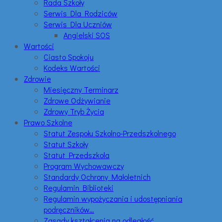
Rada Szkoły
Serwis Dla Rodziców
Serwis Dla Uczniów
Angielski SOS
Wartości
Ciasto Spokoju
Kodeks Wartości
Zdrowie
Miesięczny Terminarz
Zdrowe Odżywianie
Zdrowy Tryb Życia
Prawo Szkolne
Statut Zespołu Szkolno-Przedszkolnego
Statut Szkoły
Statut Przedszkola
Program Wychowawczy
Standardy Ochrony Małoletnich
Regulamin Biblioteki
Regulamin wypożyczania i udostępniania
podręczników…
Zasady kształcenia na odległość