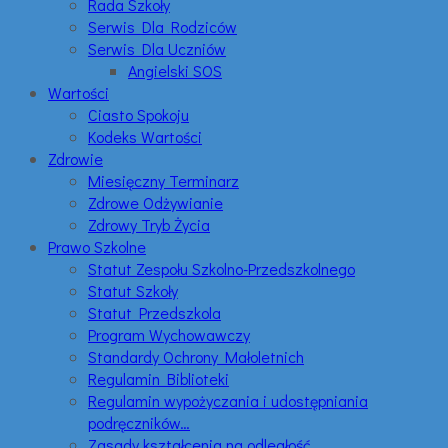
Rada Szkoły
Serwis Dla Rodziców
Serwis Dla Uczniów
Angielski SOS
Wartości
Ciasto Spokoju
Kodeks Wartości
Zdrowie
Miesięczny Terminarz
Zdrowe Odżywianie
Zdrowy Tryb Życia
Prawo Szkolne
Statut Zespołu Szkolno-Przedszkolnego
Statut Szkoły
Statut Przedszkola
Program Wychowawczy
Standardy Ochrony Małoletnich
Regulamin Biblioteki
Regulamin wypożyczania i udostępniania
podręczników…
Zasady kształcenia na odległość