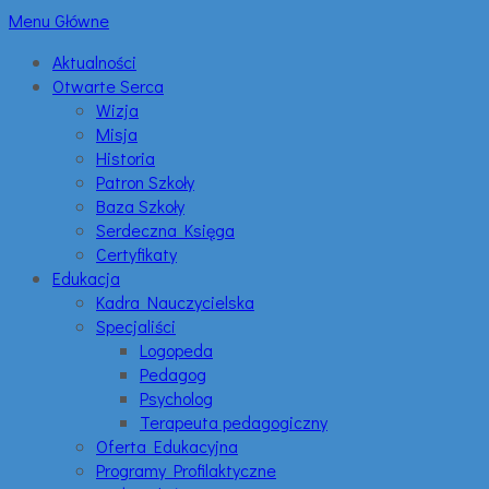
Menu Główne
Aktualności
Otwarte Serca
Wizja
Misja
Historia
Patron Szkoły
Baza Szkoły
Serdeczna Księga
Certyfikaty
Edukacja
Kadra Nauczycielska
Specjaliści
Logopeda
Pedagog
Psycholog
Terapeuta pedagogiczny
Oferta Edukacyjna
Programy Profilaktyczne