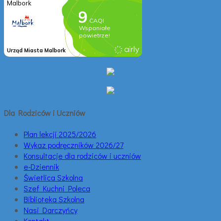
Dla Rodziców i Uczniów
Plan lekcji 2025/2026
Wykaz podręczników 2026/27
Konsultacje dla rodziców i uczniów
e-Dziennik
Świetlica Szkolna
Szef Kuchni Poleca
Biblioteka Szkolna
Nasi Darczyńcy
Kontakt