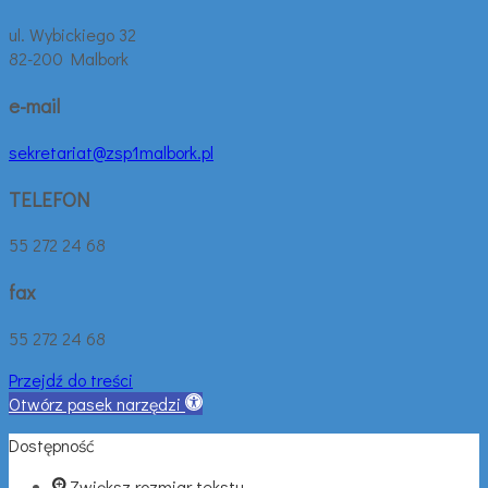
ul. Wybickiego 32
82-200 Malbork
e-mail
sekretariat@zsp1malbork.pl
TELEFON
55 272 24 68
fax
55 272 24 68
Przejdź do treści
Otwórz pasek narzędzi
Dostępność
Zwiększ rozmiar tekstu