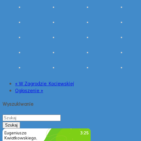
« W Zagrodzie Kociewskiej
Ogłoszenie »
Wyszukiwanie