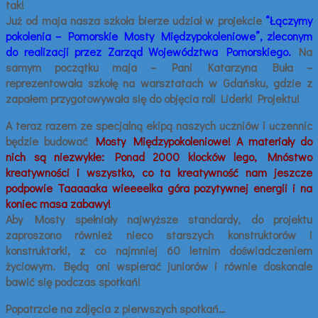
tak!
Już od maja nasza szkoła bierze udział w projekcie
“Łączymy
pokolenia – Pomorskie Mosty Międzypokoleniowe”, zleconym
do realizacji przez Zarząd Województwa Pomorskiego.
Na
samym początku maja – Pani Katarzyna Buła –
reprezentowała szkołę na warsztatach w Gdańsku, gdzie z
zapałem przygotowywała się do objęcia roli Liderki Projektu!
A teraz razem ze specjalną ekipą naszych uczniów i uczennic
będzie budować
Mosty Międzypokoleniowe!
A materiały do
nich są niezwykłe: Ponad 2000 klocków lego, Mnóstwo
kreatywności i wszystko, co ta kreatywność nam jeszcze
podpowie Taaaaaka wieeeelka góra pozytywnej energii i na
koniec masa zabawy!
Aby Mosty spełniały najwyższe standardy, do projektu
zaproszono również nieco starszych konstruktorów i
konstruktorki, z co najmniej 60 letnim doświadczeniem
życiowym. Będą oni wspierać juniorów i równie doskonale
bawić się podczas spotkań!
Popatrzcie na zdjęcia z pierwszych spotkań…