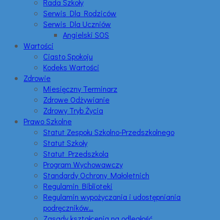
Rada Szkoły
Serwis Dla Rodziców
Serwis Dla Uczniów
Angielski SOS
Wartości
Ciasto Spokoju
Kodeks Wartości
Zdrowie
Miesięczny Terminarz
Zdrowe Odżywianie
Zdrowy Tryb Życia
Prawo Szkolne
Statut Zespołu Szkolno-Przedszkolnego
Statut Szkoły
Statut Przedszkola
Program Wychowawczy
Standardy Ochrony Małoletnich
Regulamin Biblioteki
Regulamin wypożyczania i udostępniania
podręczników…
Zasady kształcenia na odległość