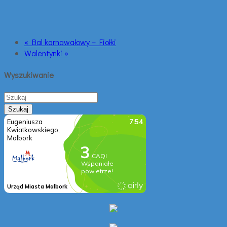
« Bal karnawałowy – Fiołki
Walentynki »
Wyszukiwanie