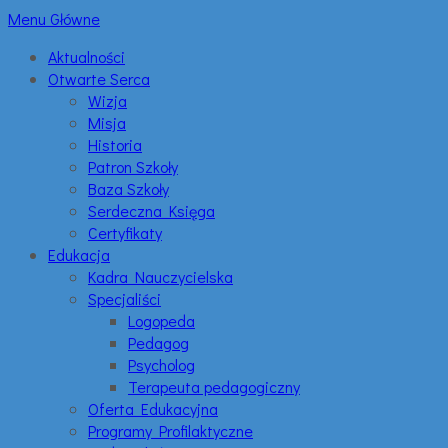
Menu Główne
Aktualności
Otwarte Serca
Wizja
Misja
Historia
Patron Szkoły
Baza Szkoły
Serdeczna Księga
Certyfikaty
Edukacja
Kadra Nauczycielska
Specjaliści
Logopeda
Pedagog
Psycholog
Terapeuta pedagogiczny
Oferta Edukacyjna
Programy Profilaktyczne