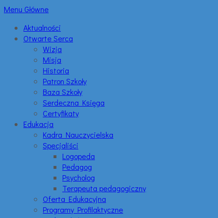
Menu Główne
Aktualności
Otwarte Serca
Wizja
Misja
Historia
Patron Szkoły
Baza Szkoły
Serdeczna Księga
Certyfikaty
Edukacja
Kadra Nauczycielska
Specjaliści
Logopeda
Pedagog
Psycholog
Terapeuta pedagogiczny
Oferta Edukacyjna
Programy Profilaktyczne