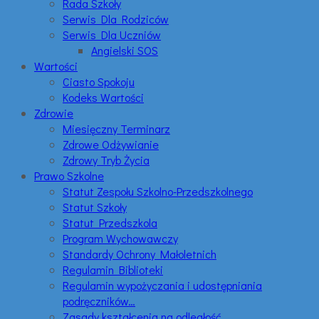
Rada Szkoły
Serwis Dla Rodziców
Serwis Dla Uczniów
Angielski SOS
Wartości
Ciasto Spokoju
Kodeks Wartości
Zdrowie
Miesięczny Terminarz
Zdrowe Odżywianie
Zdrowy Tryb Życia
Prawo Szkolne
Statut Zespołu Szkolno-Przedszkolnego
Statut Szkoły
Statut Przedszkola
Program Wychowawczy
Standardy Ochrony Małoletnich
Regulamin Biblioteki
Regulamin wypożyczania i udostępniania
podręczników…
Zasady kształcenia na odległość