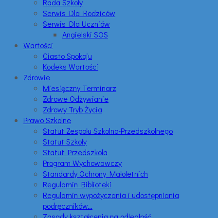
Rada Szkoły
Serwis Dla Rodziców
Serwis Dla Uczniów
Angielski SOS
Wartości
Ciasto Spokoju
Kodeks Wartości
Zdrowie
Miesięczny Terminarz
Zdrowe Odżywianie
Zdrowy Tryb Życia
Prawo Szkolne
Statut Zespołu Szkolno-Przedszkolnego
Statut Szkoły
Statut Przedszkola
Program Wychowawczy
Standardy Ochrony Małoletnich
Regulamin Biblioteki
Regulamin wypożyczania i udostępniania
podręczników…
Zasady kształcenia na odległość