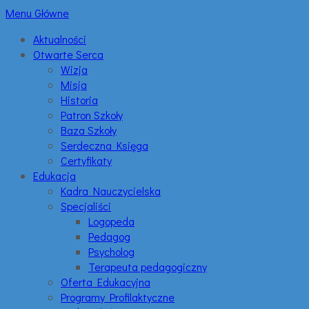
Menu Główne
Aktualności
Otwarte Serca
Wizja
Misja
Historia
Patron Szkoły
Baza Szkoły
Serdeczna Księga
Certyfikaty
Edukacja
Kadra Nauczycielska
Specjaliści
Logopeda
Pedagog
Psycholog
Terapeuta pedagogiczny
Oferta Edukacyjna
Programy Profilaktyczne