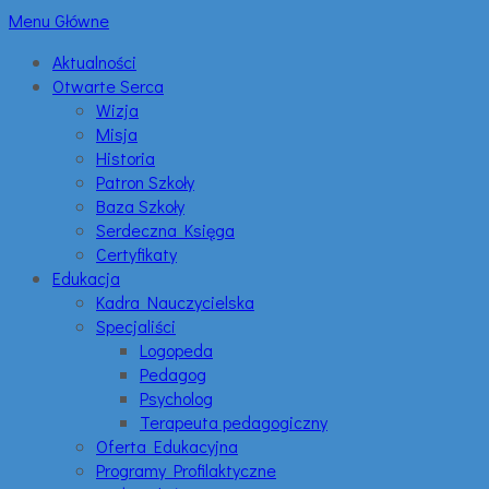
Menu Główne
Aktualności
Otwarte Serca
Wizja
Misja
Historia
Patron Szkoły
Baza Szkoły
Serdeczna Księga
Certyfikaty
Edukacja
Kadra Nauczycielska
Specjaliści
Logopeda
Pedagog
Psycholog
Terapeuta pedagogiczny
Oferta Edukacyjna
Programy Profilaktyczne