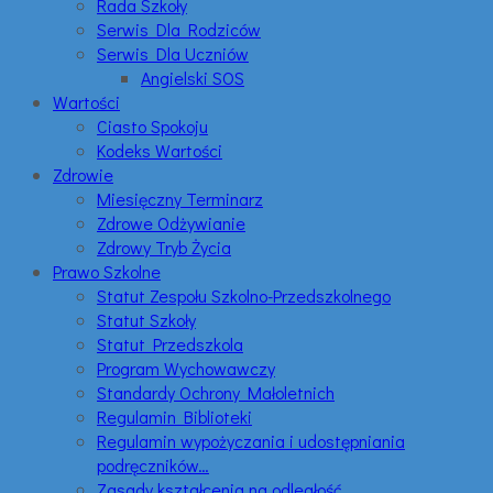
Rada Szkoły
Serwis Dla Rodziców
Serwis Dla Uczniów
Angielski SOS
Wartości
Ciasto Spokoju
Kodeks Wartości
Zdrowie
Miesięczny Terminarz
Zdrowe Odżywianie
Zdrowy Tryb Życia
Prawo Szkolne
Statut Zespołu Szkolno-Przedszkolnego
Statut Szkoły
Statut Przedszkola
Program Wychowawczy
Standardy Ochrony Małoletnich
Regulamin Biblioteki
Regulamin wypożyczania i udostępniania
podręczników…
Zasady kształcenia na odległość