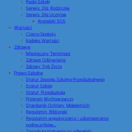
Rada Szkoły
Serwis Dla Rodziców
Serwis Dla Uczniów
Angielski SOS
Wartości
Ciasto Spokoju
Kodeks Wartości
Zdrowie
Miesięczny Terminarz
Zdrowe Odżywianie
Zdrowy Tryb Życia
Prawo Szkolne
Statut Zespołu Szkolno-Przedszkolnego
Statut Szkoły
Statut Przedszkola
Program Wychowawczy
Standardy Ochrony Małoletnich
Regulamin Biblioteki
Regulamin wypożyczania i udostępniania
podręczników…
Zasady kształcenia na odległość