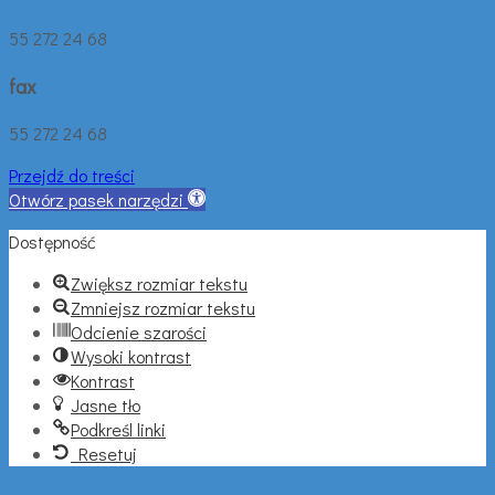
55 272 24 68
fax
55 272 24 68
Przejdź do treści
Otwórz pasek narzędzi
Dostępność
Zwiększ rozmiar tekstu
Zmniejsz rozmiar tekstu
Odcienie szarości
Wysoki kontrast
Kontrast
Jasne tło
Podkreśl linki
Resetuj