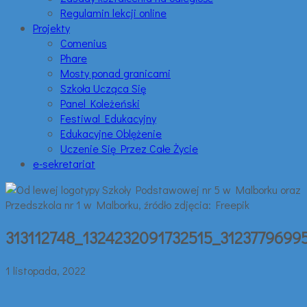
Regulamin lekcji online
Projekty
Comenius
Phare
Mosty ponad granicami
Szkoła Ucząca Się
Panel Koleżeński
Festiwal Edukacyjny
Edukacyjne Oblężenie
Uczenie Się Przez Całe Życie
e-sekretariat
313112748_1324232091732515_3123779699
1 listopada, 2022