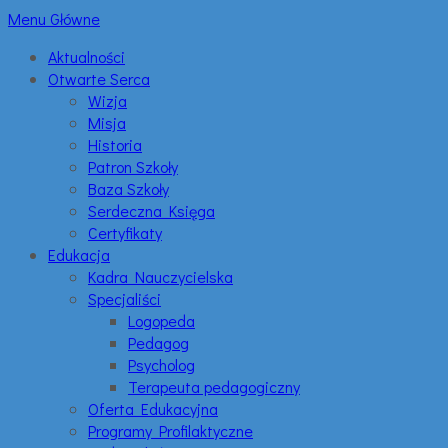
Menu Główne
Aktualności
Otwarte Serca
Wizja
Misja
Historia
Patron Szkoły
Baza Szkoły
Serdeczna Księga
Certyfikaty
Edukacja
Kadra Nauczycielska
Specjaliści
Logopeda
Pedagog
Psycholog
Terapeuta pedagogiczny
Oferta Edukacyjna
Programy Profilaktyczne