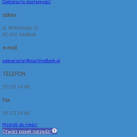
Deklaracja dostępności
adres
ul. Wybickiego 32
82-200 Malbork
e-mail
sekretariat@zsp1malbork.pl
TELEFON
55 272 24 68
fax
55 272 24 68
Przejdź do treści
Otwórz pasek narzędzi