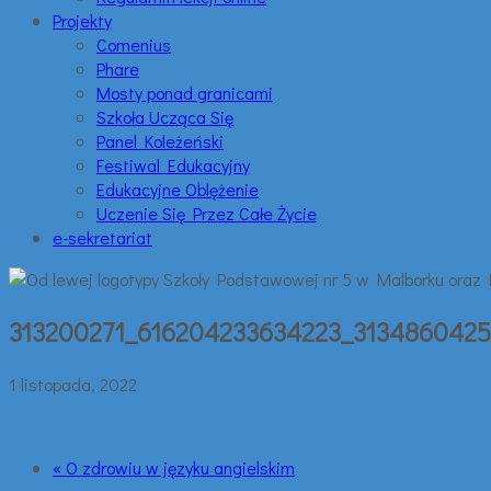
Projekty
Comenius
Phare
Mosty ponad granicami
Szkoła Ucząca Się
Panel Koleżeński
Festiwal Edukacyjny
Edukacyjne Oblężenie
Uczenie Się Przez Całe Życie
e-sekretariat
313200271_616204233634223_313486042
1 listopada, 2022
« O zdrowiu w języku angielskim