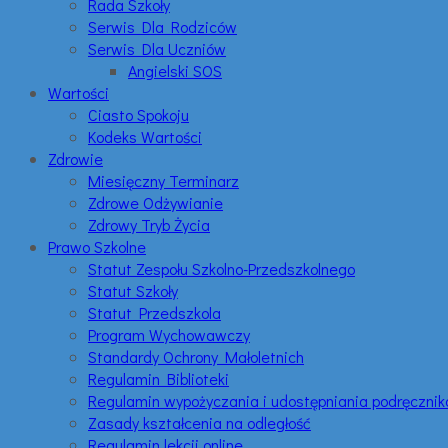
Rada Szkoły
Serwis Dla Rodziców
Serwis Dla Uczniów
Angielski SOS
Wartości
Ciasto Spokoju
Kodeks Wartości
Zdrowie
Miesięczny Terminarz
Zdrowe Odżywianie
Zdrowy Tryb Życia
Prawo Szkolne
Statut Zespołu Szkolno-Przedszkolnego
Statut Szkoły
Statut Przedszkola
Program Wychowawczy
Standardy Ochrony Małoletnich
Regulamin Biblioteki
Regulamin wypożyczania i udostępniania podręczni
Zasady kształcenia na odległość
Regulamin lekcji online