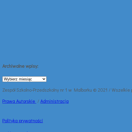
Archiwalne wpisy:
Archiwalne
wpisy:
Zespół Szkolno-Przedszkolny nr 1 w Malborku © 2021 / Wszelkie
Prawa
Autorskie
/
Administracja
Polityka prywatności