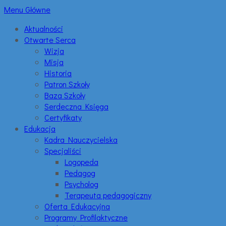
Menu Główne
Aktualności
Otwarte Serca
Wizja
Misja
Historia
Patron Szkoły
Baza Szkoły
Serdeczna Księga
Certyfikaty
Edukacja
Kadra Nauczycielska
Specjaliści
Logopeda
Pedagog
Psycholog
Terapeuta pedagogiczny
Oferta Edukacyjna
Programy Profilaktyczne